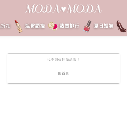
品折扣
遮臀顯瘦
熱賣排行
夏日短褲
找不到這個商品哦！
回首頁