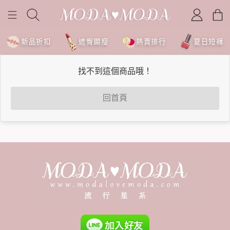
新品折扣
遮臀顯瘦
熱賣排行
夏日短褲
找不到這個商品哦！
回首頁