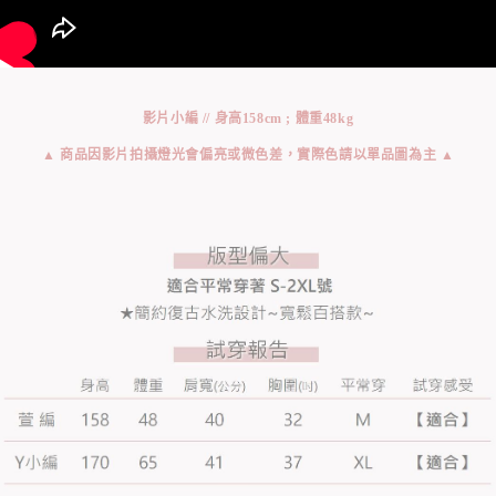
影片小編 // 身高158cm ; 體重48kg
▲ 商品因影片拍攝燈光會偏亮或微色差，實際色請以單品圖為主 ▲