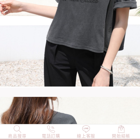
商品搜尋
NEW
電話訂購
店長精選
線上客服
TOP100
開始結帳
小編穿搭