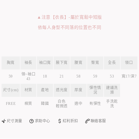
▲注意【衣長】-屬於寬鬆中短版
依每人身型不同落的位置也不同
胸寬
袖長
袖口寬
腋下寬
腰寬
臀寬
全長
領口
領~袖口
59
18
21
58
59
53
寬17/深7
43
彈性情
建議洗
尺寸(cm)
材質
產地
透光度
厚度
況
滌
白色
手洗乾
FREE
棉質
韓國
適中
有彈性
輕微透
洗
尺寸測量
求助中心
紅利折扣
聯絡客服