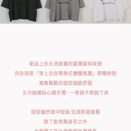
新品上衣水洗做舊的感覺超有味道
完全就是「穿上去自帶美式慵懶氛圍」那種帥勁
寬寬鬆鬆的版型超級舒服
五分袖還貼心遮手臂~ 一穿就不想脫下來
-
版型雖然是中短版,但是剪裁寬鬆
除了能修飾身形之外