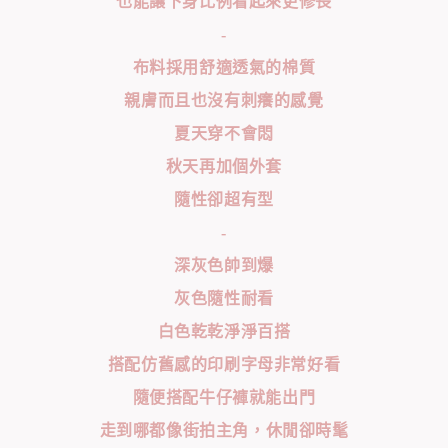
也能讓下身比例看起來更修長
-
布料採用舒適透氣的棉質
親膚而且也沒有刺癢的感覺
夏天穿不會悶
秋天再加個外套
隨性卻超有型
-
深灰色帥到爆
灰色隨性耐看
白色乾乾淨淨百搭
搭配仿舊感的印刷字母非常好看
隨便搭配牛仔褲就能出門
走到哪都像街拍主角，休閒卻時髦