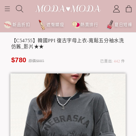
新品折扣
遮臀顯瘦
熱賣排行
夏日短褲
【C54755】韓國PPI 復古字母上衣-寬鬆五分袖水洗
仿舊_影片★★
$780
原價$885
已賣出:
442
件