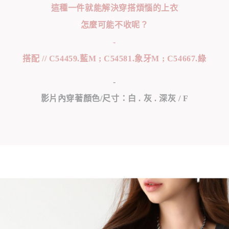
這種一件就能解決穿搭煩惱的上衣
怎麼可能不收呢？
-
搭配 // C54459.藍M ; C54581.象牙M ; C54667.綠
-
影片內穿著顏色/尺寸：白 . 灰 . 深灰 / F