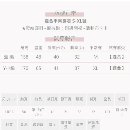
尺寸(cm)
胸寬
袖長
袖口寬
腋下寬
腰寬
臀寬
全長
領口
領~袖口
寬18/深
FREE
56
18
21
53
52
123
26.5
8
彈性情
建議洗
材質
產地
透光度
厚度
備註
況
滌