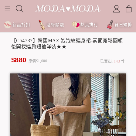
新品折扣
遮臀顯瘦
熱賣排行
夏日短褲
【C54737】韓國MAZ 泡泡紋連身裙-素面寬鬆圓領
後開衩連肩短袖洋裝★★
$880
原價$1,000
已賣出:
143
件