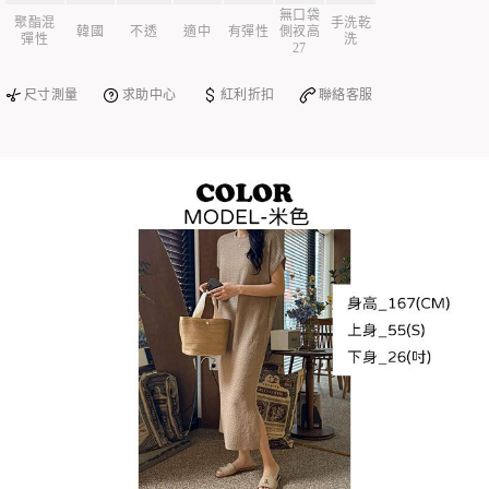
無口袋
聚酯混
手洗乾
韓國
不透
適中
有彈性
側衩高
彈性
洗
27
尺寸測量
求助中心
紅利折扣
聯絡客服