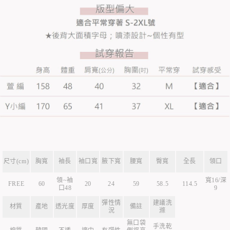
尺寸(cm)
胸寬
袖長
袖口寬
腋下寬
腰寬
臀寬
全長
領口
領~袖
寬16/深
FREE
60
20
24
59
58.5
114.5
口48
9
彈性情
建議洗
材質
產地
透光度
厚度
備註
況
滌
無口袋
手洗乾