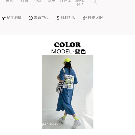
棉質
韓國
不透
適中
有彈性
側衩高
洗
16.5
尺寸測量
求助中心
紅利折扣
聯絡客服