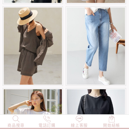
商品搜尋
NEW
電話訂購
店長精選
線上客服
TOP100
開始結帳
小編穿搭