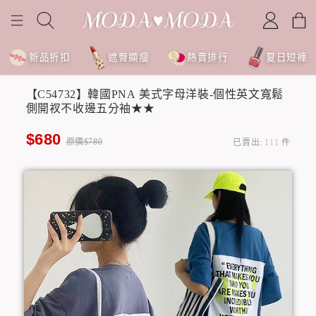
新品折扣
遮臀顯瘦
熱賣排行
夏日短褲
【C54732】韓國PNA 美式字母洋裝-個性英文寬鬆
側開衩不收邊五分袖★★
$680
原價$780
已賣出:
111
件