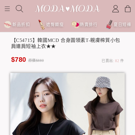
新品折扣
遮臀顯瘦
熱賣排行
夏日短褲
【C54715】韓國MCD 合身圓領素T-親膚棉質小包
肩連肩短袖上衣★★
$780
原價$880
已賣出:
82
件