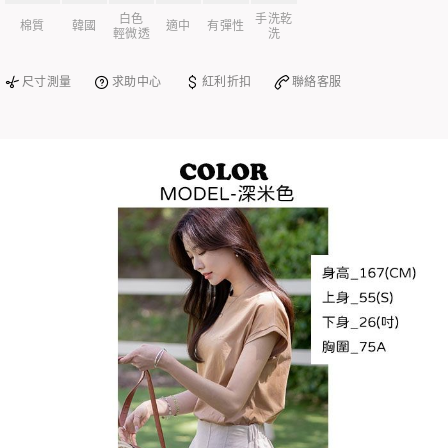
白色
手洗乾
棉質
韓國
適中
有彈性
輕微透
洗
尺寸測量
求助中心
紅利折扣
聯絡客服