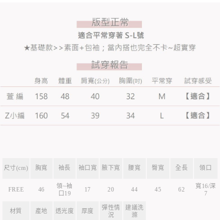
尺寸(cm)
胸寬
袖長
袖口寬
腋下寬
腰寬
臀寬
全長
領口
領~袖
寬16/深
FREE
46
17
20
44
45
62
口19
7
彈性情
建議洗
材質
產地
透光度
厚度
況
滌