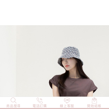
商品搜尋
NEW
電話訂購
店長精選
線上客服
TOP100
開始結帳
小編穿搭