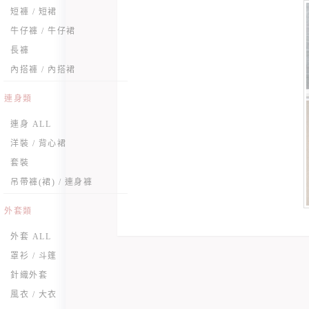
短褲 / 短裙
牛仔褲 / 牛仔裙
長褲
內搭褲 / 內搭裙
連身類
連身 ALL
洋裝 / 背心裙
套裝
吊帶褲(裙) / 連身褲
外套類
外套 ALL
罩衫 / 斗篷
針織外套
風衣 / 大衣