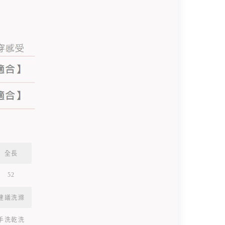
全長
52
建議洗滌
手洗乾洗