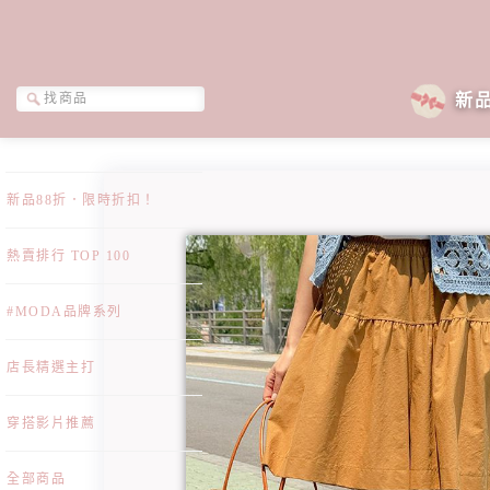
新
新品88折．限時折扣！
熱賣排行 TOP 100
#MODA品牌系列
店長精選主打
穿搭影片推薦
全部商品