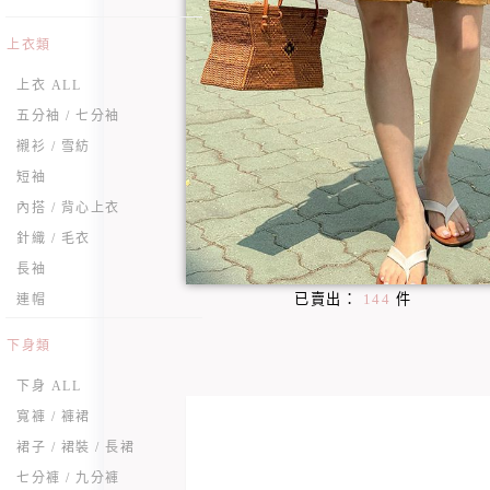
上衣類
上衣 ALL
五分袖 / 七分袖
襯衫 / 雪紡
短袖
內搭 / 背心上衣
針織 / 毛衣
長袖
已賣出：
144
件
連帽
下身類
下身 ALL
寬褲 / 褲裙
裙子 / 裙裝 / 長裙
七分褲 / 九分褲