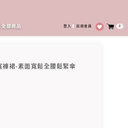
全部商品
0
登入
▍
註冊會員
糕寬褲裙-素面寬鬆全腰鬆緊傘