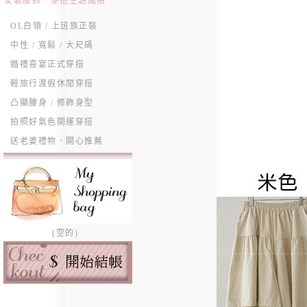
女裝服飾．穿搭主題風格
OL白領 / 上班族正裝
中性 / 寬鬆 / 大尺碼
婚禮喜宴正式穿搭
輕旅行渡假休閒穿搭
凸顯腰身 / 修飾身型
拍照好氣色開運穿搭
送老婆禮物．開心推薦
(空的)