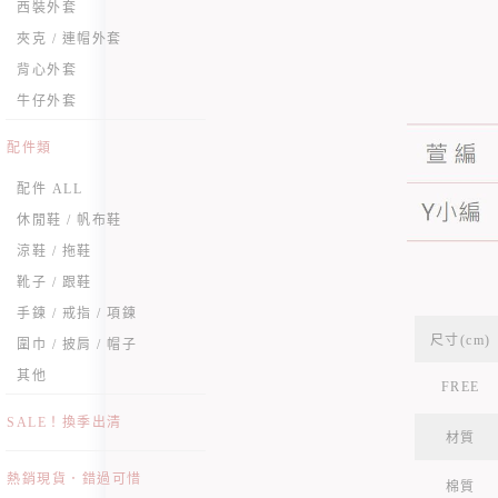
西裝外套
夾克 / 連帽外套
背心外套
牛仔外套
配件類
配件 ALL
休閒鞋 / 帆布鞋
涼鞋 / 拖鞋
靴子 / 跟鞋
手鍊 / 戒指 / 項鍊
尺寸(cm)
圍巾 / 披肩 / 帽子
其他
FREE
SALE！換季出清
材質
熱銷現貨．錯過可惜
棉質