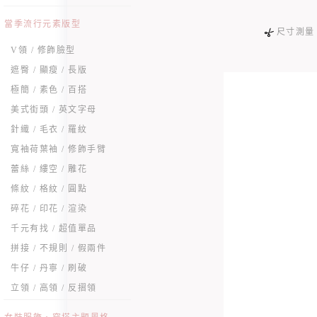
當季流行元素版型
尺寸測量
V領 / 修飾臉型
遮臀 / 顯瘦 / 長版
極簡 / 素色 / 百搭
美式街頭 / 英文字母
針織 / 毛衣 / 羅紋
寬袖荷葉袖 / 修飾手臂
蕾絲 / 縷空 / 雕花
條紋 / 格紋 / 圓點
碎花 / 印花 / 渲染
千元有找 / 超值單品
拼接 / 不規則 / 假兩件
牛仔 / 丹寧 / 刷破
立領 / 高領 / 反摺領