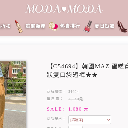
品折扣
遮臀顯瘦
熱賣排行
夏日短褲
【C54694】韓國MAZ 蛋
狀雙口袋短褲★★
商品編號：
54694
優惠價：
1,130元
SALE:
1,080
元
商品規格：