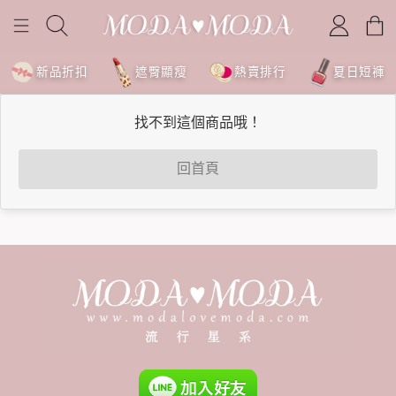
新品折扣
遮臀顯瘦
熱賣排行
夏日短褲
找不到這個商品哦！
回首頁