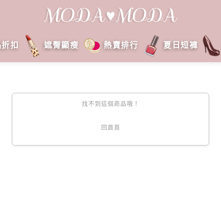
品折扣
遮臀顯瘦
熱賣排行
夏日短褲
找不到這個商品哦！
回首頁