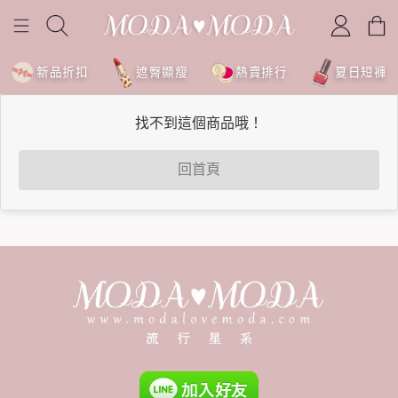
新品折扣
遮臀顯瘦
熱賣排行
夏日短褲
找不到這個商品哦！
回首頁