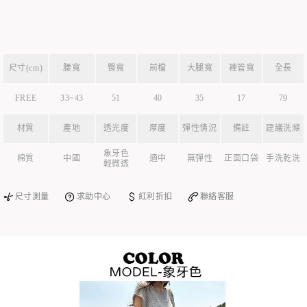
尺寸(cm)
腰寬
臀寬
前檔
大腿寬
褲管寬
全長
FREE
33~43
51
40
35
17
79
材質
產地
透光度
厚度
彈性情況
備註
建議洗滌
象牙色
棉質
中國
適中
無彈性
正面口袋
手洗乾洗
輕微透
尺寸測量
求助中心
紅利折扣
聯絡客服