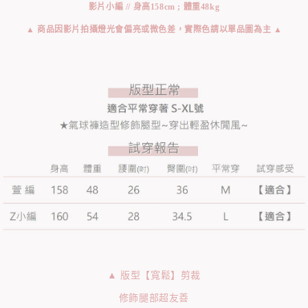
影片小編 // 身高158cm ; 體重48kg
▲ 商品因影片拍攝燈光會偏亮或微色差，實際色請以單品圖為主 ▲
▲ 版型【寬鬆】剪裁
修飾腿部超友善