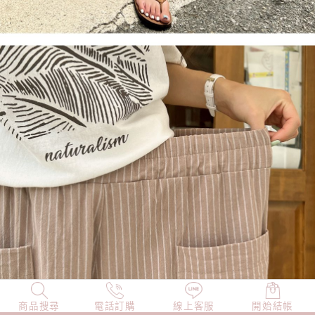
商品搜尋
NEW
電話訂購
店長精選
線上客服
TOP100
開始結帳
小編穿搭