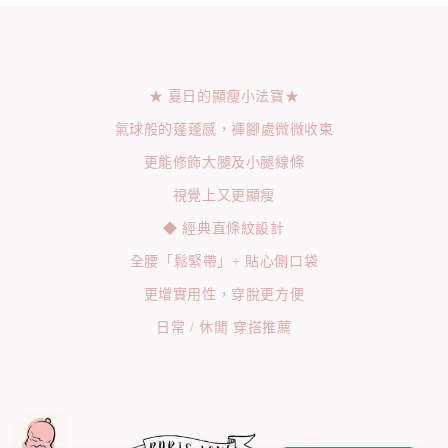
★ 夏日的顯瘦小法寶★
氣球般的蓬蓬感，褲腳處微微收束
更能修飾大腿及小腿線條
視覺上又更顯瘦
◆ 經典直條紋設計
全腰「鬆緊帶」+ 貼心側口袋
更增實用性，穿脫更方便
日常 / 休閒 穿搭推薦