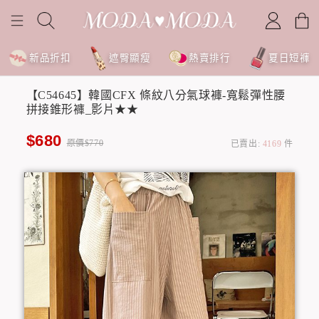
新品折扣
遮臀顯瘦
熱賣排行
夏日短褲
【C54645】韓國CFX 條紋八分氣球褲-寬鬆彈性腰
拼接錐形褲_影片★★
$680
原價$770
已賣出:
4169
件