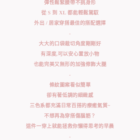
彈性鬆緊腰帶不挑身形
從 S 到 XL 都能輕鬆駕馭
外出 / 居家穿搭最佳的搭配選擇
-
大大的口袋裁切角度剛剛好
有深度,可以安心置放小物
也能完美又無形的加強修飾大腿
-
條紋圖案看似簡單
卻有著低調的細緻感
三色系都充滿日常百搭的療癒氣質~
不想再為穿搭傷腦筋？
這件一穿上就能拯救你懶得思考的早晨
-