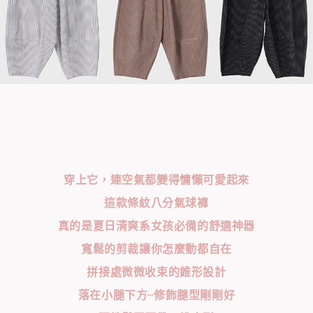
穿上它，連空氣都變得慵懶可愛起來
這款條紋八分氣球褲
真的是夏日清爽系女孩必備的舒適神器
寬鬆的剪裁讓你怎麼動都自在
拼接處微微收束的錐形設計
落在小腿下方~修飾腿型剛剛好