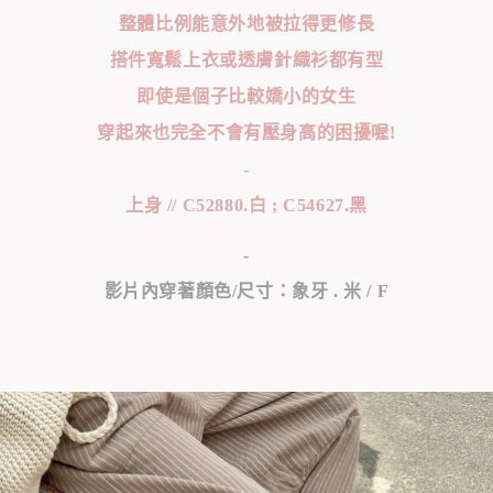
整體比例能意外地被拉得更修長
搭件寬鬆上衣或透膚針織衫都有型
即使是個子比較嬌小的女生
穿起來也完全不會有壓身高的困擾喔!
-
上身 // C52880.白 ; C54627.黑
-
影片內穿著顏色/尺寸：象牙 . 米 / F