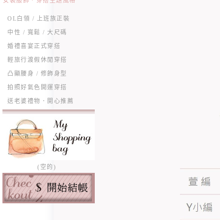
女裝服飾．穿搭主題風格
OL白領 / 上班族正裝
中性 / 寬鬆 / 大尺碼
婚禮喜宴正式穿搭
輕旅行渡假休閒穿搭
凸顯腰身 / 修飾身型
拍照好氣色開運穿搭
送老婆禮物．開心推薦
(空的)