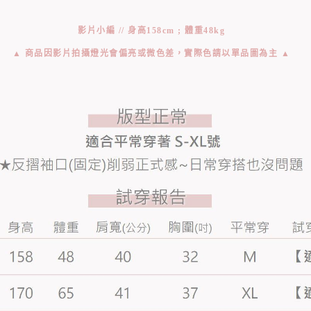
影片小編 // 身高158cm ; 體重48kg
▲ 商品因影片拍攝燈光會偏亮或微色差，實際色請以單品圖為主 ▲