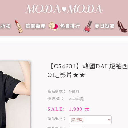
品折扣
遮臀顯瘦
熱賣排行
夏日短褲
【C54631】韓國DAI 短
OL_影片★★
商品編號：
54631
優惠價：
2,250元
SALE:
1,980
元
商品規格：