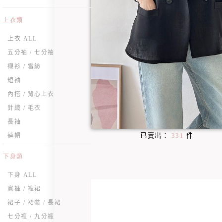
上衣類
上衣 ALL
五分袖 / 七分袖
襯衫 / 雪紡
短袖
內搭 / 背心上衣
針織 / 毛衣
長袖
已賣出：
331
件
連帽
下身類
下身 ALL
寬褲 / 褲裙
裙子 / 裙裝 / 長裙
七分褲 / 九分褲