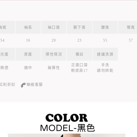
胸寬
袖長
袖口寬
腋下寬
腰寬
臀寬
54
16
20
23
55
57
透光度
厚度
彈性情況
備註
建議洗滌
正面口袋
手洗
輕微透
適中
無彈性
側衩高17
請勿烘乾
紅利折扣
聯絡客服