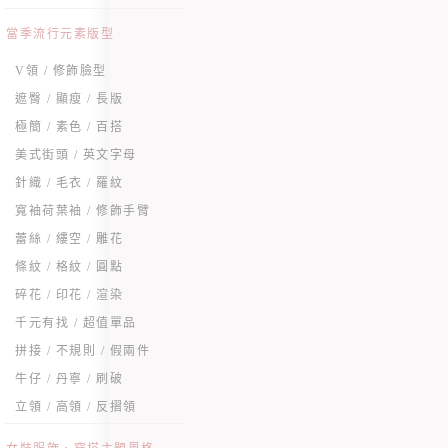
當季流行元素版型
V領 / 修飾臉型
遮臀 / 顯瘦 / 長版
極簡 / 素色 / 百搭
美式街頭 / 英文字母
針織 / 毛衣 / 羅紋
寬袖荷葉袖 / 修飾手臂
蕾絲 / 縷空 / 雕花
條紋 / 格紋 / 圓點
碎花 / 印花 / 渲染
千元有找 / 超值單品
拼接 / 不規則 / 假兩件
牛仔 / 丹寧 / 刷破
立領 / 高領 / 反摺領