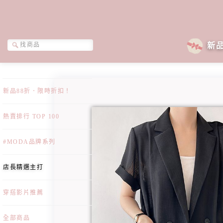
新
新品88折．限時折扣！
熱賣排行 TOP 100
#MODA品牌系列
店長精選主打
穿搭影片推薦
全部商品