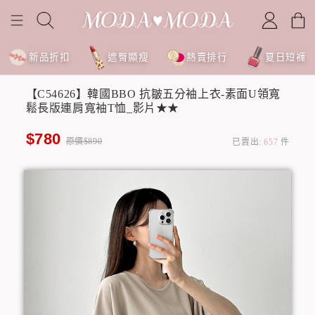
新品折扣
遮臀顯瘦
熱賣排行
夏日短褲
【C54626】韓國BBO 抗皺五分袖上衣-素面U領寬
鬆長版連肩寬袖T恤_影片★★
$780
原價$890
已賣出:
657
件