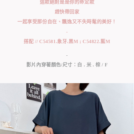
這款絕對是是你的命定款
趕快帶回家
一起享受那份自在、飄逸又不失時髦的美好！
-
搭配 // C54581.象牙.黑M ; C54822.藍M
-
影片內穿著顏色/尺寸：白 . 米 . 棕 / F