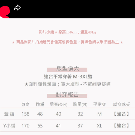
影片小編 // 身高158cm ; 體重48kg
▲ 商品因影片拍攝燈光會偏亮或微色差，實際色請以單品圖為主 ▲