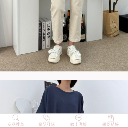
商品搜尋
NEW
電話訂購
店長精選
線上客服
TOP100
開始結帳
小編穿搭