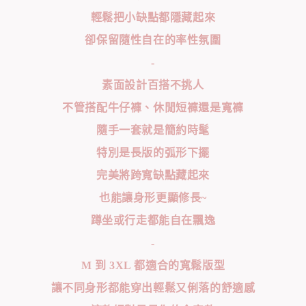
輕鬆把小缺點都隱藏起來
卻保留隨性自在的率性氛圍
-
素面設計百搭不挑人
不管搭配牛仔褲、休閒短褲還是寬褲
隨手一套就是簡約時髦
特別是長版的弧形下擺
完美將跨寬缺點藏起來
也能讓身形更顯修長~
蹲坐或行走都能自在飄逸
-
M 到 3XL 都適合的寬鬆版型
讓不同身形都能穿出輕鬆又俐落的舒適感