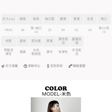
尺寸(cm)
胸寬
袖長
袖口寬
腰寬
臀寬
全長
領口
領~袖口
寬19/深
FREE
80
20
80
82
64
34
10
彈性情
建議洗
材質
產地
透光度
厚度
況
滌
聚酯混
白色
手洗乾
韓國
適中
有彈性
彈性
輕微透
洗
尺寸測量
求助中心
紅利折扣
聯絡客服