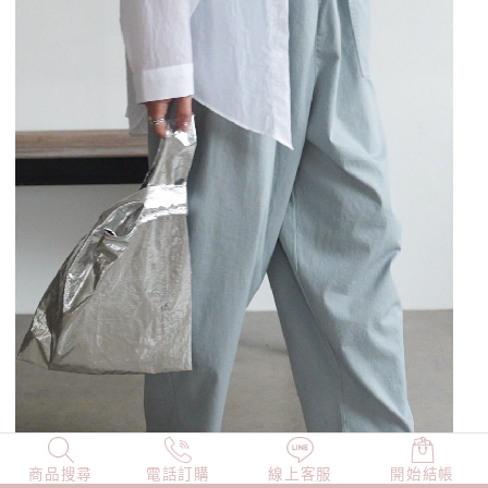
商品搜尋
NEW
電話訂購
店長精選
線上客服
TOP100
開始結帳
小編穿搭