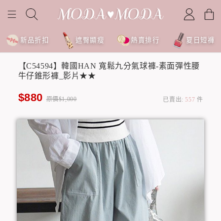
新品折扣
遮臀顯瘦
熱賣排行
夏日短褲
【C54594】韓國HAN 寬鬆九分氣球褲-素面彈性腰
牛仔錐形褲_影片★★
$880
原價$1,000
已賣出:
557
件