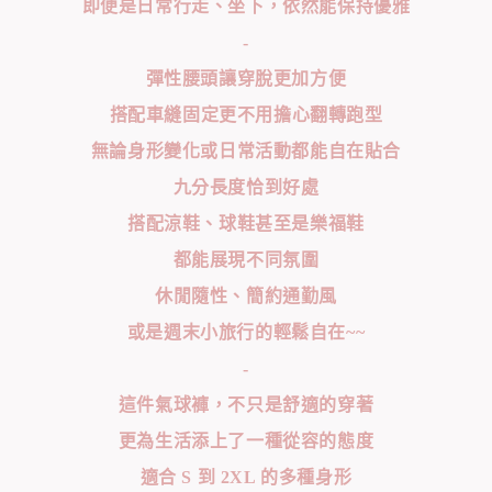
即便是日常行走、坐下，依然能保持優雅
-
彈性腰頭讓穿脫更加方便
搭配車縫固定更不用擔心翻轉跑型
無論身形變化或日常活動都能自在貼合
九分長度恰到好處
搭配涼鞋、球鞋甚至是樂福鞋
都能展現不同氛圍
休閒隨性、簡約通勤風
或是週末小旅行的輕鬆自在~~
-
這件氣球褲，不只是舒適的穿著
更為生活添上了一種從容的態度
適合 S 到 2XL 的多種身形