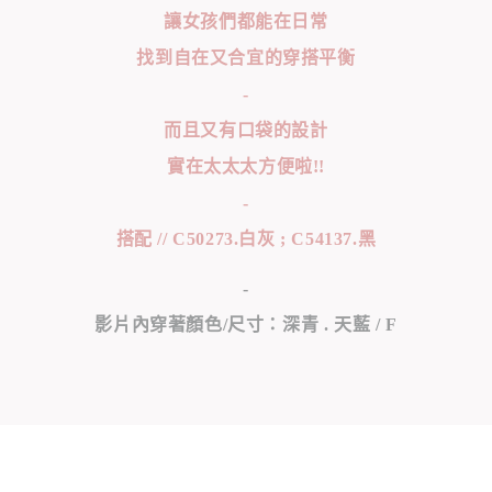
讓女孩們都能在日常
找到自在又合宜的穿搭平衡
-
而且又有口袋的設計
實在太太太方便啦!!
-
搭配 // C50273.白灰 ; C54137.黑
-
影片內穿著顏色/尺寸：深青 . 天藍 / F