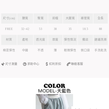
尺寸(cm)
腰寬
臀寬
前檔
大腿寬
褲管寬
全長
FREE
32~42
53
38
35
18.5
88
材質
產地
透光度
厚度
彈性情況
備註
建議洗滌
棉混彈性
中國
不透
薄
輕微彈性
側口袋
手洗乾洗
尺寸測量
求助中心
紅利折扣
聯絡客服