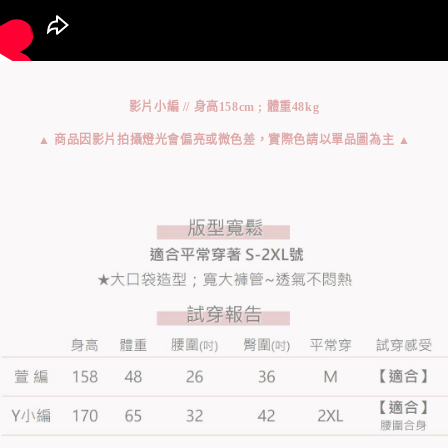
影片小編 // 身高158cm ; 體重48kg
▲ 商品因影片拍攝燈光會偏亮或微色差，實際色請以單品圖為主 ▲