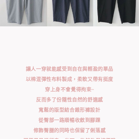
讓人一穿就能感受到自在與輕盈的單品
以棉混彈性布料製成，柔軟又帶有挺度
穿上身不會覺得拘束~
反而多了份隨性自然的舒適感
寬鬆的版型結合錐形褲設計
從臀部一路順暢收斂到腳踝
修飾臀腿的同時也保留了俐落感