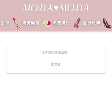
品折扣
遮臀顯瘦
熱賣排行
夏日短褲
找不到這個商品哦！
回首頁