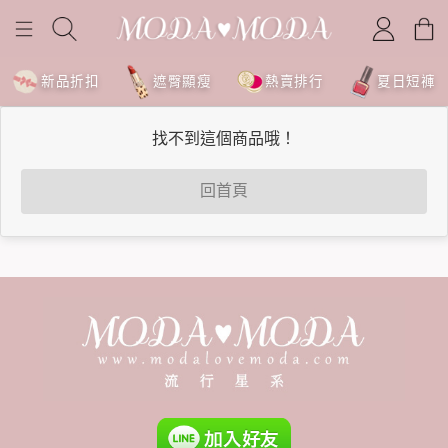
新品折扣
遮臀顯瘦
熱賣排行
夏日短褲
找不到這個商品哦！
回首頁