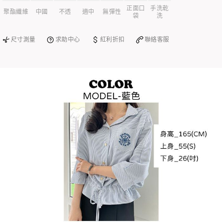
正面口
手洗乾
聚酯纖維
中國
不透
適中
無彈性
袋
洗
尺寸測量
求助中心
紅利折扣
聯絡客服