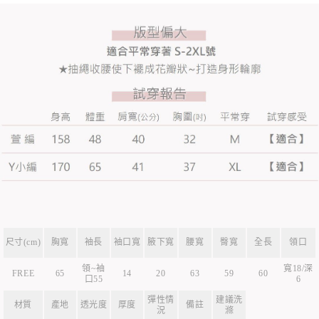
尺寸(cm)
胸寬
袖長
袖口寬
腋下寬
腰寬
臀寬
全長
領口
領~袖
寬18/深
FREE
65
14
20
63
59
60
口55
6
彈性情
建議洗
材質
產地
透光度
厚度
備註
況
滌