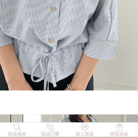
商品搜尋
NEW
電話訂購
店長精選
線上客服
TOP100
開始結帳
小編穿搭