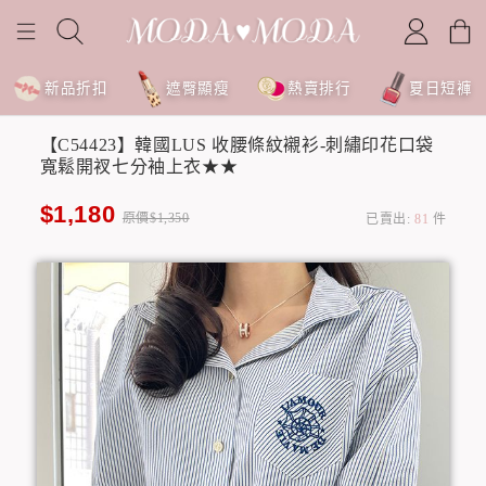
新品折扣
遮臀顯瘦
熱賣排行
夏日短褲
【C54423】韓國LUS 收腰條紋襯衫-刺繡印花口袋
寬鬆開衩七分袖上衣★★
$1,180
原價$1,350
已賣出:
81
件