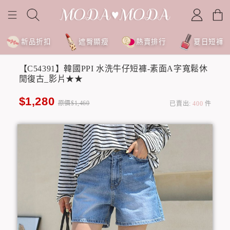
新品折扣
遮臀顯瘦
熱賣排行
夏日短褲
【C54391】韓國PPI 水洗牛仔短褲-素面A字寬鬆休
閒復古_影片★★
$1,280
原價$1,460
已賣出:
400
件