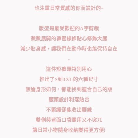
也注重日常質感的你而設計的~
-
版型是最受歡迎的A字剪裁
微微展開的褲管線條貼心修飾大腿
減少貼身感，讓我們在動作時也能保持自在
-
這件短褲還特別用心
推出了S到3XL的六種尺寸
無論身形如何，都能找到適合自己的版
腰頭設計利落貼合
不緊繃卻能收出腰線
雙側與背面口袋實用又不突兀
讓日常小物隨身收納變得更方便!