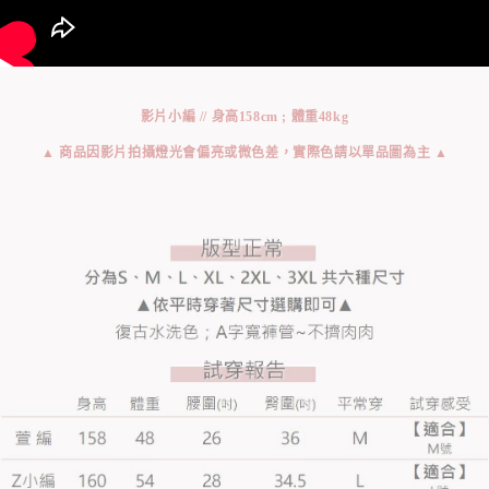
影片小編 // 身高158cm ; 體重48kg
▲ 商品因影片拍攝燈光會偏亮或微色差，實際色請以單品圖為主 ▲