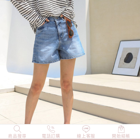
商品搜尋
NEW
電話訂購
店長精選
線上客服
TOP100
開始結帳
小編穿搭