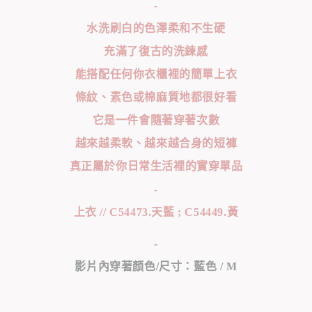
-
水洗刷白的色澤柔和不生硬
充滿了復古的洗鍊感
能搭配任何你衣櫃裡的簡單上衣
條紋、素色或棉麻質地都很好看
它是一件會隨著穿著次數
越來越柔軟、越來越合身的短褲
真正屬於你日常生活裡的實穿單品
-
上衣 // C54473.天藍 ; C54449.黃
-
影片內穿著顏色/尺寸：藍色 / M