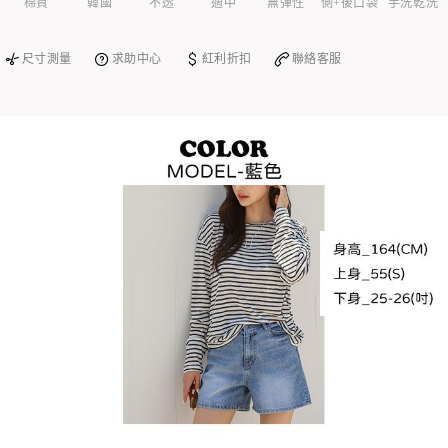
棉質
韓國
不透
適中
無彈性
側+後口袋
手洗乾洗
尺寸測量
求助中心
紅利折扣
聯絡客服