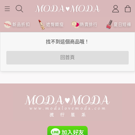
新品折扣
遮臀顯瘦
熱賣排行
夏日短褲
找不到這個商品哦！
回首頁