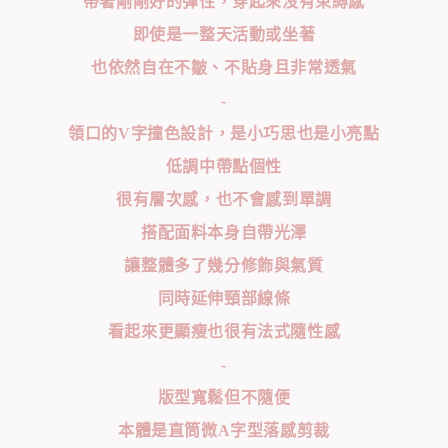
帶著剛剛好的彈性，穿起來沒有束縛感
即使是一整天活動或坐著
也依然自在不皺、不貼身且非常透氣
-
領口的V字撞色設計，是小巧思也是小亮點
低調中帶點個性
很有層次感，也不會感到單調
搭配面料本身自帶光澤
讓整體多了幾分修飾與氣質
同時延伸頸部線條
看起來更顯瘦也很有法式隨性感
-
版型寬鬆但不隨便
本體是直筒微A字型落感剪裁