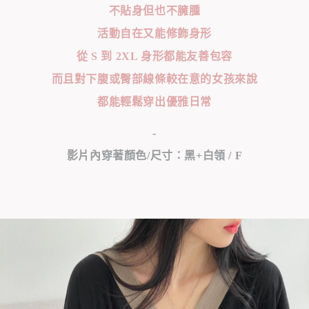
不貼身但也不臃腫
活動自在又能修飾身形
從 S 到 2XL 身形都能友善包容
而且對下腹或臀部線條較在意的女孩來說
都能輕鬆穿出優雅日常
-
影片內穿著顏色/尺寸：黑+白領 / F