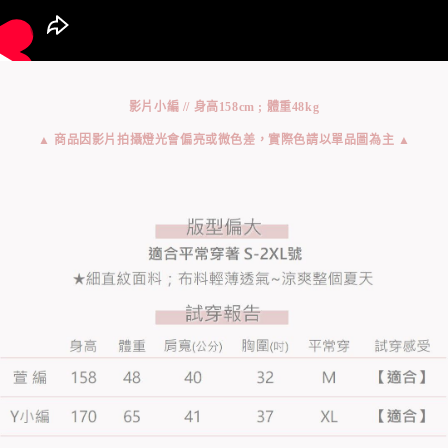
影片小編 // 身高158cm ; 體重48kg
▲ 商品因影片拍攝燈光會偏亮或微色差，實際色請以單品圖為主 ▲