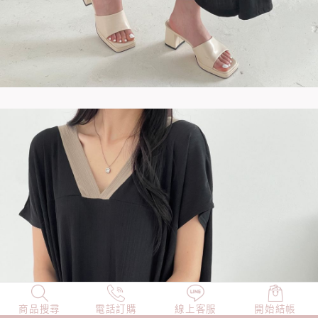
商品搜尋
NEW
電話訂購
店長精選
線上客服
TOP100
開始結帳
小編穿搭