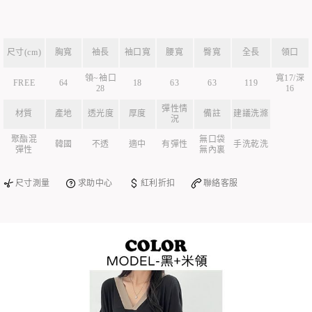
尺寸(cm)
胸寬
袖長
袖口寬
腰寬
臀寬
全長
領口
領~袖口
寬17/深
FREE
64
18
63
63
119
28
16
彈性情
材質
產地
透光度
厚度
備註
建議洗滌
況
聚酯混
無口袋
韓國
不透
適中
有彈性
手洗乾洗
彈性
無內裏
尺寸測量
求助中心
紅利折扣
聯絡客服