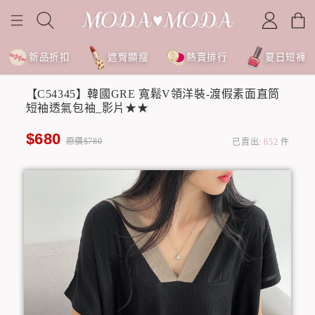
新品折扣
遮臀顯瘦
熱賣排行
夏日短褲
【C54345】韓國GRE 寬鬆V領洋裝-渡假素面直筒
短袖透氣包袖_影片★★
$680
原價$780
已賣出:
652
件