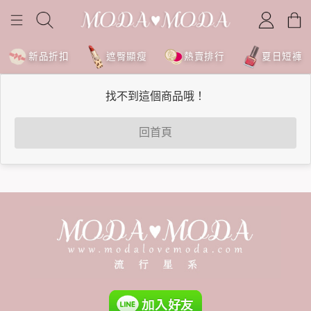
新品折扣
遮臀顯瘦
熱賣排行
夏日短褲
找不到這個商品哦！
回首頁