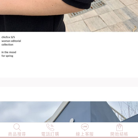
商品搜尋
NEW
電話訂購
店長精選
線上客服
TOP100
開始結帳
小編穿搭