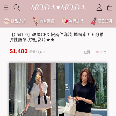
新品折扣
遮臀顯瘦
熱賣排行
夏日短褲
【C54190】韓國CFX 假兩件洋裝-連帽素面五分袖
彈性腰傘狀裙_影片★★
$1,480
原價$1,680
已賣出:
4084
件