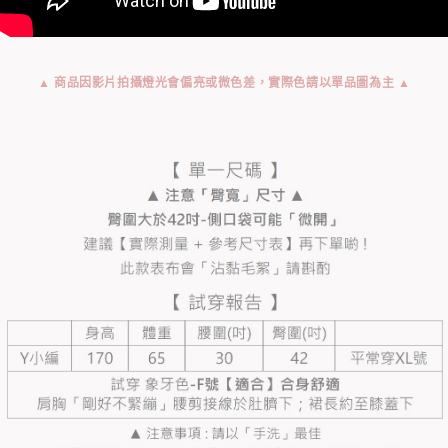
▲ 商品因影片拍攝燈光會偏亮或微色差，實際色請以單品圖為主 ▲