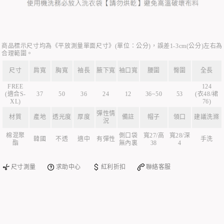
商品標示尺寸均為《平放測量單面尺寸》(單位：公分)，誤差1-3cm(公分)左右為
合理範圍。
尺寸
肩寬
胸寬
袖長
腋下寬
袖口寬
腰圍
臀圍
全長
FREE
124
(適合S-
37
50
36
24
12
36~50
53
(衣48/裙
XL)
76)
彈性情
材質
產地
透光度
厚度
備註
帽子
領口
建議洗滌
況
棉混聚
側口袋
寬27/高
寬28/深
韓國
不透
適中
有彈性
手洗
酯
無內裏
38
4
尺寸測量
求助中心
紅利折扣
聯絡客服