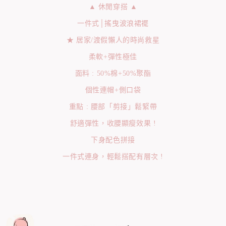
▲ 休閒穿搭 ▲
一件式│搖曳波浪裙襬
★ 居家/渡假懶人的時尚救星
柔軟+彈性極佳
面料 : 50%棉+50%聚酯
個性連帽+側口袋
重點 : 腰部「剪接」鬆緊帶
舒適彈性，收腰顯瘦效果 !
下身配色拼接
一件式連身，輕鬆搭配有層次 !