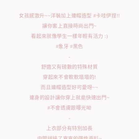
女孩感激升~~洋裝加上連帽造型 #卡哇伊捏!!
讓你套上直接時尚出門~
看起來就像學生一樣年輕有活力 :)
#象牙 #黑色
-
舒適又有磅數的特殊材質
穿起來不會軟軟塌塌的!
而且連帽造型好可愛呀~~
連身的設計讓你穿上就能快速出門~
#不會透膚跟曝光呦
-
上衣部分有特別加長
中間拼接了寬寬的彈性面料~