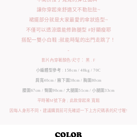
讓你穿起來舒適又不勒肚肚~
裙擺部分就是大家最愛的傘狀造型~
不僅可以透涼還能修飾腿型 #好顯瘦耶
搭配一雙小白鞋 ;就能時髦的出門走跳了！
-
影片內穿著顏色/尺寸： 黑 . F
小編體型參考 : 158cm / 48kg / 70C
肩寬40cm / 腋下圍38cm / 胸圍80cm
腰圍67cm / 臀圍90cm / 大腿圍51cm / 小腿圍33cm
平時著M號下身 ; 此款穿起來 寬鬆
因每人身形不同，建議購買前可先確認一下上方尺碼表的尺寸喔!