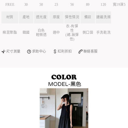
FREE
30
50
23
56
89
120
寬19深5
材質
產地
透光度
厚度
彈性情況
備註
建議洗滌
衣-有彈
白色
性
棉混聚酯
韓國
適中
側口袋
手洗乾洗
輕微透
(裙-無彈
性)
尺寸測量
求助中心
紅利折扣
聯絡客服