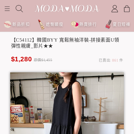
新品折扣
遮臀顯瘦
熱賣排行
夏日短褲
【C54112】韓國BYY 寬鬆無袖洋裝-拼接素面U領
彈性親膚_影片★★
$1,280
原價$1,455
已賣出:
861
件