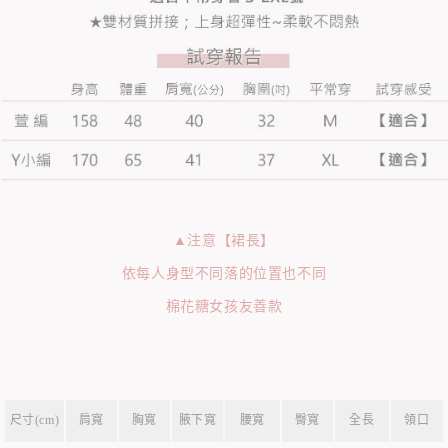
▲注意【裙長】
依每人身型不同落的位置也不同
棉花糖女孩友善款
尺寸(cm)
肩寬
胸寬
腋下寬
腰寬
臀寬
全長
領口