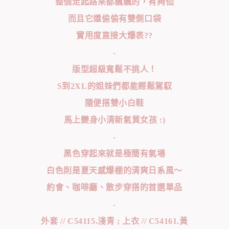
整個走起路來都飄飄的，有夠仙
而且它還偷偷有雙側口袋
實用度直接大爆表??
-
版型超級寬鬆不挑人！
S到2XL的姐妹們都能輕鬆駕馭
隨便搭雙小白鞋
馬上變身小清新氣質女孩 :)
-
黑色穿起來就是極簡有氣場
白色則是夏天感爆棚的清爽日系風～
約會、咖啡廳、散步穿搭的首選單品
-
外套 // C54115.淺青 ; 上衣 // C54161.黃