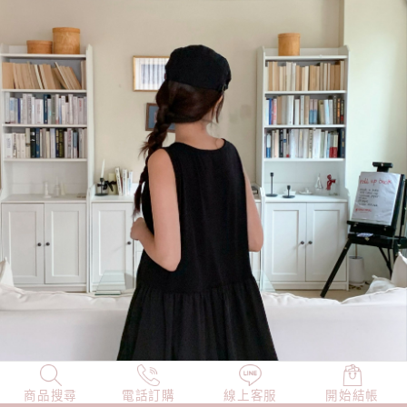
商品搜尋
NEW
電話訂購
店長精選
線上客服
TOP100
開始結帳
小編穿搭