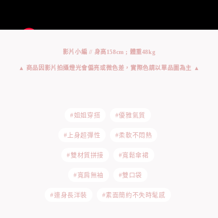
影片小編 // 身高158cm ; 體重48kg
▲ 商品因影片拍攝燈光會偏亮或微色差，實際色請以單品圖為主 ▲
#姐姐穿搭
#優雅氣質
#上身超彈性
#柔軟不悶熱
#雙材質拼接
#寬鬆傘裙
#寬肩無袖
#雙口袋
#連身長洋裝
#素面簡約不失時髦感