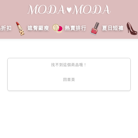
品折扣
遮臀顯瘦
熱賣排行
夏日短褲
找不到這個商品哦！
回首頁