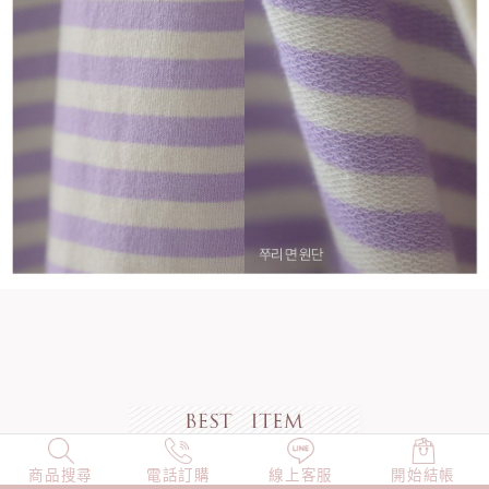
商品搜尋
NEW
電話訂購
店長精選
線上客服
TOP100
開始結帳
小編穿搭