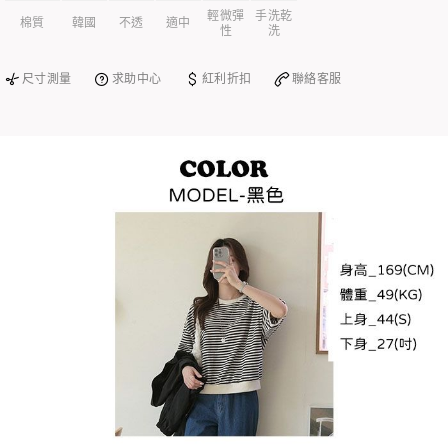
輕微彈
手洗乾
棉質
韓國
不透
適中
性
洗
尺寸測量
求助中心
紅利折扣
聯絡客服