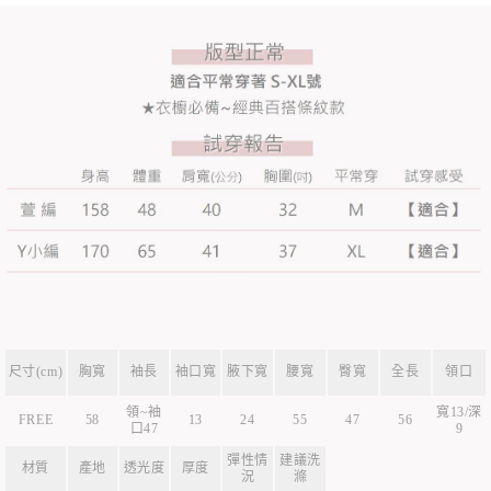
尺寸(cm)
胸寬
袖長
袖口寬
腋下寬
腰寬
臀寬
全長
領口
領~袖
寬13/深
FREE
58
13
24
55
47
56
口47
9
彈性情
建議洗
材質
產地
透光度
厚度
況
滌