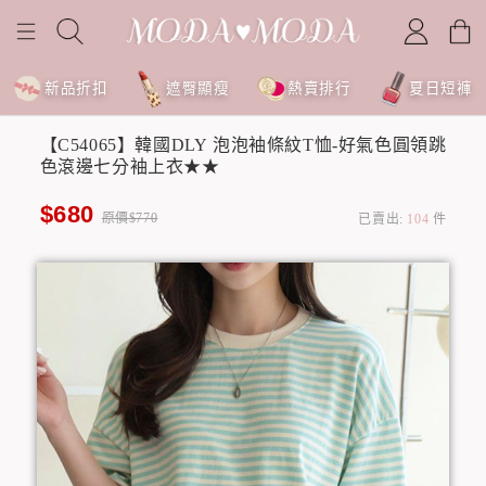
新品折扣
遮臀顯瘦
熱賣排行
夏日短褲
【C54065】韓國DLY 泡泡袖條紋T恤-好氣色圓領跳
色滾邊七分袖上衣★★
$680
原價$770
已賣出:
104
件