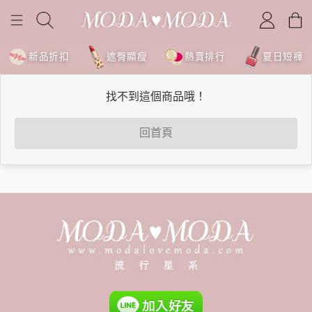
新品折扣
遮臀顯瘦
熱賣排行
夏日短褲
找不到這個商品哦！
回首頁