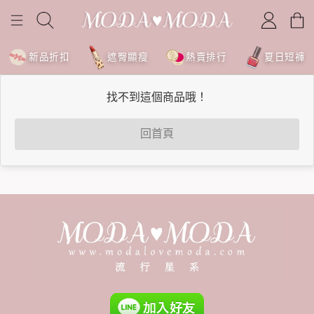
新品折扣
遮臀顯瘦
熱賣排行
夏日短褲
找不到這個商品哦！
回首頁