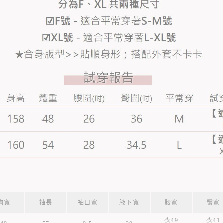
胸寬
袖長
袖口寬
腋下寬
腰寬
臀寬
衣49
衣41