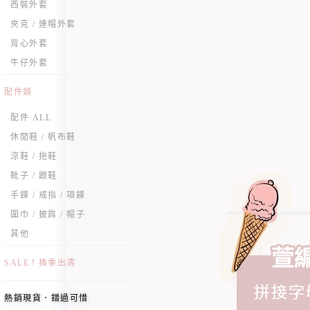
西裝外套
夾克 / 連帽外套
背心外套
牛仔外套
配件類
配件 ALL
休閒鞋 / 帆布鞋
涼鞋 / 拖鞋
靴子 / 跟鞋
手鍊 / 戒指 / 項鍊
圍巾 / 披肩 / 帽子
其他
SALE！換季出清
熱銷現貨．錯過可惜