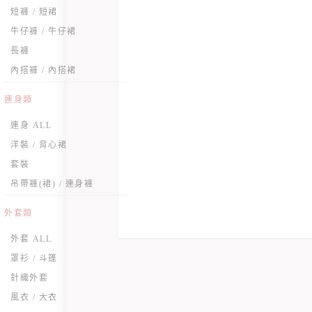
短褲 / 短裙
牛仔褲 / 牛仔裙
長褲
內搭褲 / 內搭裙
連身類
連身 ALL
洋裝 / 背心裙
套裝
吊帶褲(裙) / 連身褲
外套類
外套 ALL
罩衫 / 斗篷
針織外套
風衣 / 大衣