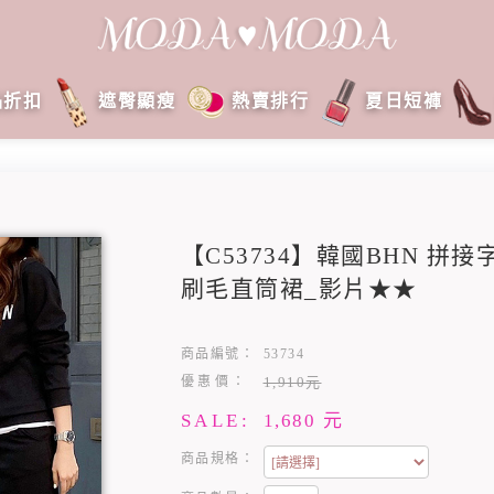
品折扣
遮臀顯瘦
熱賣排行
夏日短褲
【C53734】韓國BHN 拼
刷毛直筒裙_影片★★
商品編號：
53734
優惠價：
1,910元
SALE:
1,680
元
商品規格：