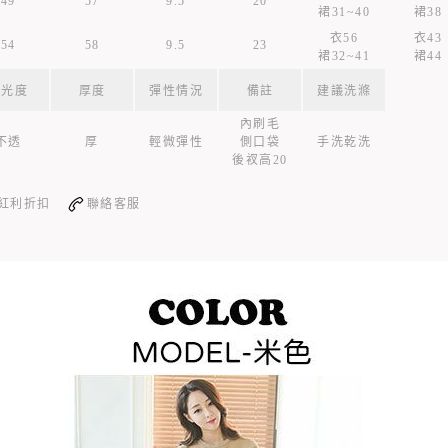
49
57
9.5
20
裙31~40
裙38
衣56
衣43
54
58
9.5
23
裙32~41
裙44
透光度
厚度
彈性情況
備註
建議洗滌
內刷毛
不透
厚
輕微彈性
側口袋
手洗乾洗
後衩高20
紅利折扣
聯絡客服