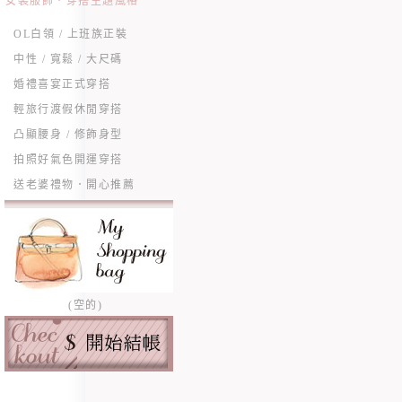
女裝服飾．穿搭主題風格
OL白領 / 上班族正裝
中性 / 寬鬆 / 大尺碼
婚禮喜宴正式穿搭
輕旅行渡假休閒穿搭
凸顯腰身 / 修飾身型
拍照好氣色開運穿搭
送老婆禮物．開心推薦
(空的)