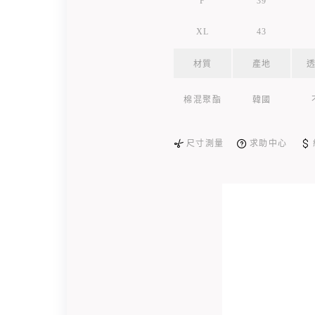
F
39
XL
43
材質
產地
棉混聚酯
韓國
尺寸測量
求助中心