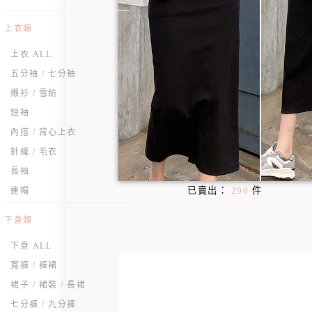
上衣類
上衣 ALL
五分袖 / 七分袖
襯衫 / 雪紡
短袖
內搭 / 背心上衣
針織 / 毛衣
長袖
已賣出：
296
件
連帽
下身類
下身 ALL
寬褲 / 褲裙
裙子 / 裙裝 / 長裙
七分褲 / 九分褲