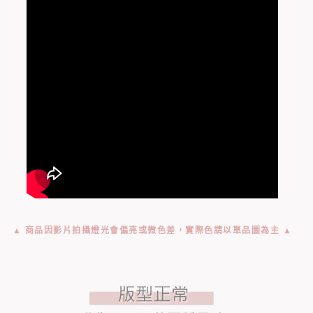
▲ 商品因影片拍攝燈光會偏亮或微色差，實際色請以單品圖為主 ▲