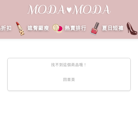
品折扣
遮臀顯瘦
熱賣排行
夏日短褲
找不到這個商品哦！
回首頁