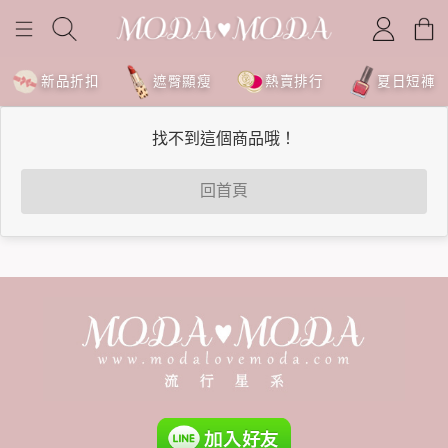
新品折扣
遮臀顯瘦
熱賣排行
夏日短褲
找不到這個商品哦！
回首頁