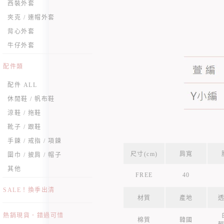
西裝外套
夾克 / 連帽外套
背心外套
牛仔外套
配件類
配件 ALL
休閒鞋 / 帆布鞋
涼鞋 / 拖鞋
靴子 / 跟鞋
手鍊 / 戒指 / 項鍊
尺寸(cm)
肩寬
圍巾 / 披肩 / 帽子
其他
FREE
40
SALE！換季出清
材質
產地
熱銷現貨．錯過可惜
棉質
韓國