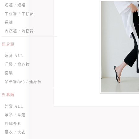
短褲 / 短裙
牛仔褲 / 牛仔裙
長褲
內搭褲 / 內搭裙
連身類
連身 ALL
洋裝 / 背心裙
套裝
吊帶褲(裙) / 連身褲
外套類
外套 ALL
罩衫 / 斗篷
針織外套
風衣 / 大衣