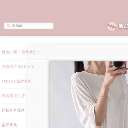
新
新品88折．限時折扣！
熱賣排行 TOP 100
#MODA品牌系列
店長精選主打
穿搭影片推薦
全部商品