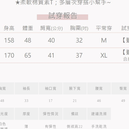
胸寬
袖長
袖口寬
腋下寬
腰寬
臀寬
48
33
17
21
46
49
透光度
厚度
彈性情況
備註
建議洗滌
白色
薄
有彈性
側衩高22
手洗乾洗