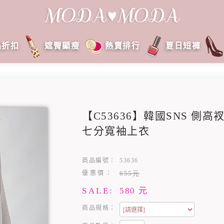
品折扣
遮臀顯瘦
熱賣排行
夏日短褲
【C53636】韓國SNS 側
七分寬袖上衣
商品編號：
53636
優惠價：
655元
SALE:
580
元
商品規格：