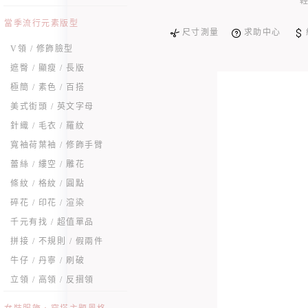
當季流行元素版型
尺寸測量
求助中心
V領 / 修飾臉型
遮臀 / 顯瘦 / 長版
極簡 / 素色 / 百搭
美式街頭 / 英文字母
針織 / 毛衣 / 羅紋
寬袖荷葉袖 / 修飾手臂
蕾絲 / 縷空 / 雕花
條紋 / 格紋 / 圓點
碎花 / 印花 / 渲染
千元有找 / 超值單品
拼接 / 不規則 / 假兩件
牛仔 / 丹寧 / 刷破
立領 / 高領 / 反摺領