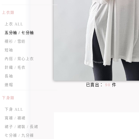
上衣類
上衣 ALL
五分袖 / 七分袖
襯衫 / 雪紡
短袖
內搭 / 背心上衣
針織 / 毛衣
長袖
已賣出：
90
件
連帽
下身類
下身 ALL
寬褲 / 褲裙
裙子 / 裙裝 / 長裙
七分褲 / 九分褲