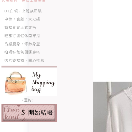
女裝服飾．穿搭主題風格
OL白領 / 上班族正裝
中性 / 寬鬆 / 大尺碼
婚禮喜宴正式穿搭
輕旅行渡假休閒穿搭
凸顯腰身 / 修飾身型
拍照好氣色開運穿搭
送老婆禮物．開心推薦
(空的)