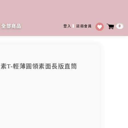
全部商品
0
登入
▍
註冊會員
高衩素T-輕薄圓領素面長版直筒