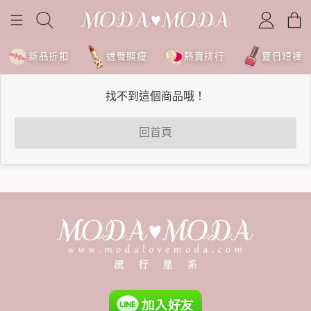
新品折扣
遮臀顯瘦
熱賣排行
夏日短褲
找不到這個商品哦！
回首頁