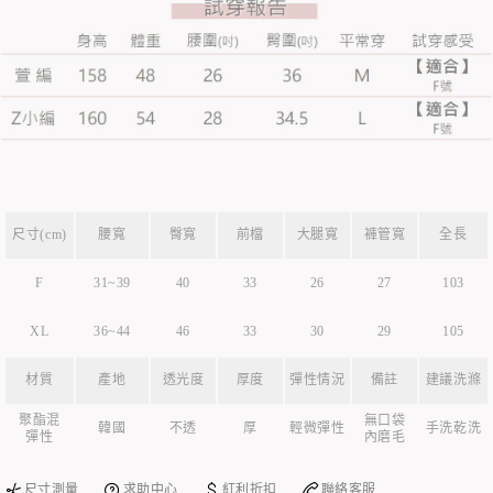
尺寸(cm)
腰寬
臀寬
前檔
大腿寬
褲管寬
全長
F
31~39
40
33
26
27
103
XL
36~44
46
33
30
29
105
材質
產地
透光度
厚度
彈性情況
備註
建議洗滌
聚酯混
無口袋
韓國
不透
厚
輕微彈性
手洗乾洗
彈性
內磨毛
尺寸測量
求助中心
紅利折扣
聯絡客服