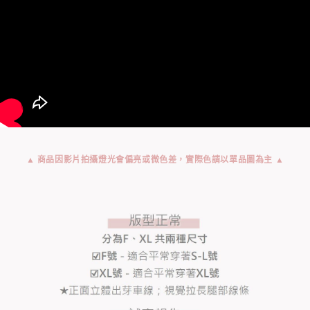
▲ 商品因影片拍攝燈光會偏亮或微色差，實際色請以單品圖為主 ▲