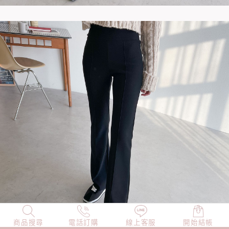
商品搜尋
NEW
電話訂購
店長精選
線上客服
TOP100
開始結帳
小編穿搭