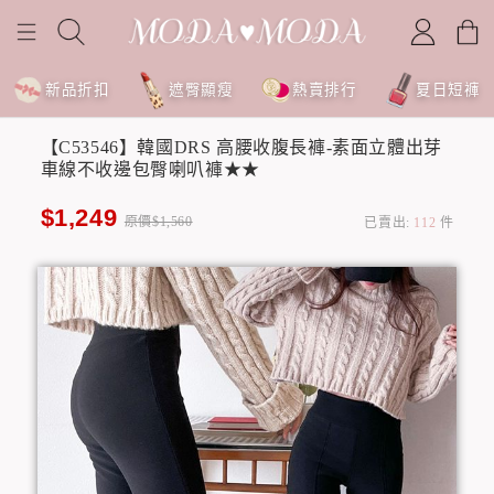
新品折扣
遮臀顯瘦
熱賣排行
夏日短褲
【C53546】韓國DRS 高腰收腹長褲-素面立體出芽
車線不收邊包臀喇叭褲★★
$1,249
原價$1,560
已賣出:
112
件