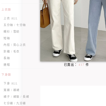
上衣類
上衣 ALL
五分袖 / 七分袖
襯衫 / 雪紡
短袖
內搭 / 背心上衣
針織 / 毛衣
長袖
已賣出：
417
件
連帽
下身類
下身 ALL
寬褲 / 褲裙
裙子 / 裙裝 / 長裙
七分褲 / 九分褲