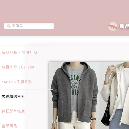
新
新品88折．限時折扣！
熱賣排行 TOP 100
#MODA品牌系列
店長精選主打
穿搭影片推薦
全部商品