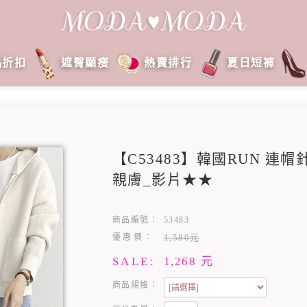
品折扣
遮臀顯瘦
熱賣排行
夏日短褲
【C53483】韓國RUN 連
親膚_影片★★
商品編號：
53483
優惠價：
1,580元
SALE:
1,268
元
商品規格：