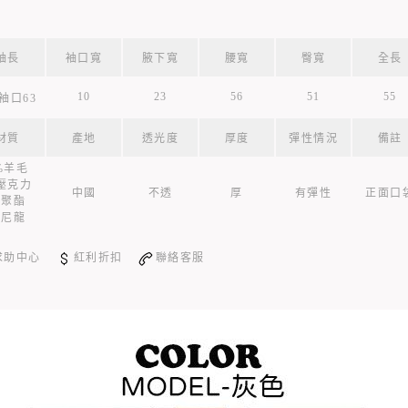
袖長
袖口寬
腋下寬
腰寬
臀寬
全長
10
23
56
51
55
袖口63
材質
產地
透光度
厚度
彈性情況
備註
%羊毛
壓克力
中國
不透
厚
有彈性
正面口
混聚酯
混尼龍
求助中心
紅利折扣
聯絡客服