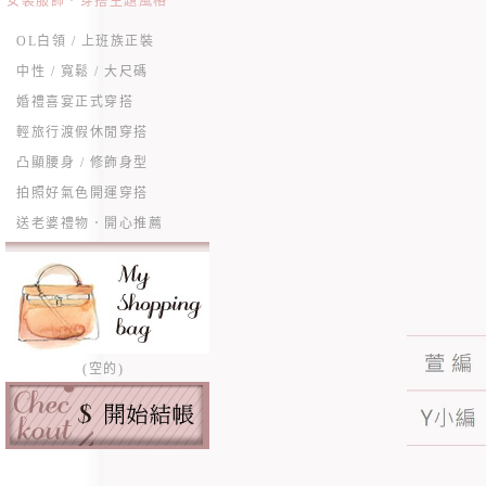
女裝服飾．穿搭主題風格
OL白領 / 上班族正裝
中性 / 寬鬆 / 大尺碼
婚禮喜宴正式穿搭
輕旅行渡假休閒穿搭
凸顯腰身 / 修飾身型
拍照好氣色開運穿搭
送老婆禮物．開心推薦
(空的)