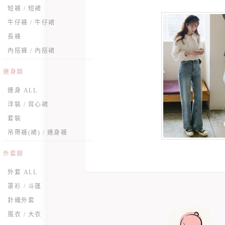
短褲 / 短裙
牛仔褲 / 牛仔裙
長褲
內搭褲 / 內搭裙
連身類
連身 ALL
洋裝 / 背心裙
套裝
吊帶褲(裙) / 連身褲
外套類
外套 ALL
罩衫 / 斗篷
針織外套
風衣 / 大衣