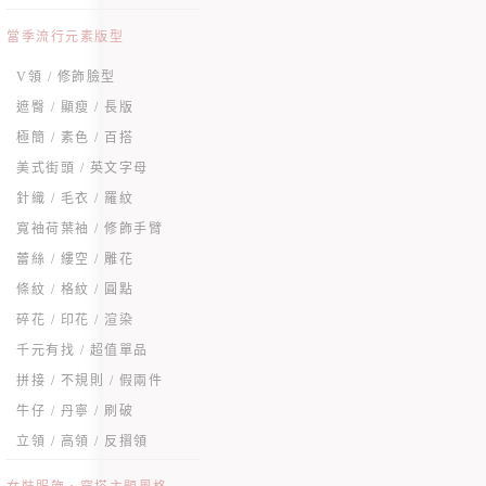
當季流行元素版型
V領 / 修飾臉型
遮臀 / 顯瘦 / 長版
極簡 / 素色 / 百搭
美式街頭 / 英文字母
針織 / 毛衣 / 羅紋
寬袖荷葉袖 / 修飾手臂
蕾絲 / 縷空 / 雕花
條紋 / 格紋 / 圓點
碎花 / 印花 / 渲染
千元有找 / 超值單品
拼接 / 不規則 / 假兩件
牛仔 / 丹寧 / 刷破
立領 / 高領 / 反摺領