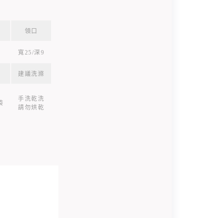
領口
寬25/深9
建議洗滌
手洗乾洗
袋
請勿烘乾