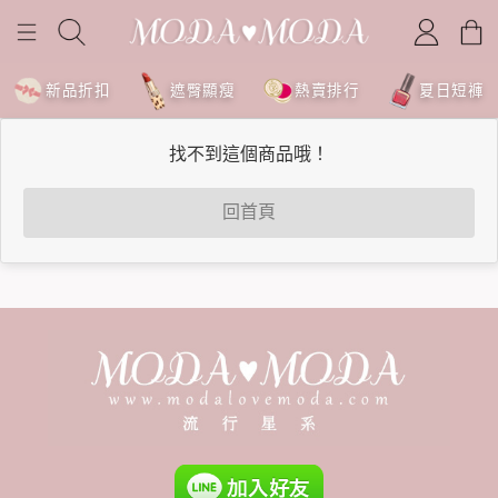
新品折扣
遮臀顯瘦
熱賣排行
夏日短褲
找不到這個商品哦！
回首頁