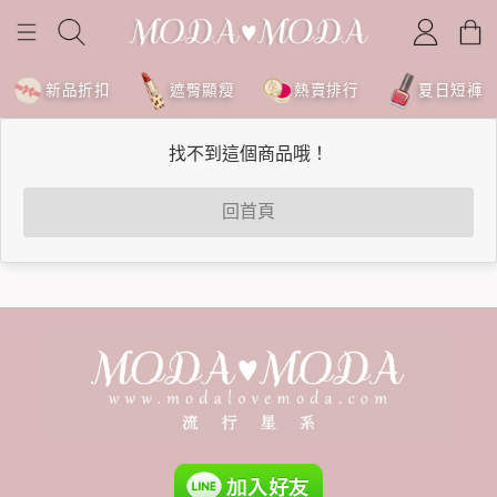
新品折扣
遮臀顯瘦
熱賣排行
夏日短褲
找不到這個商品哦！
回首頁