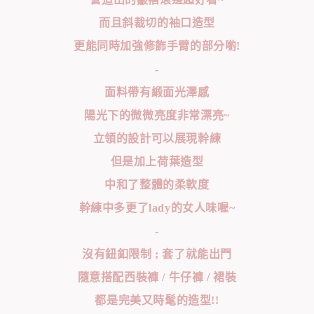
而且斜裁切的袖口造型
更能同時加強修飾手臂的部分喲!
-
面料帶有緞面光澤感
陽光下的微微亮度非常漂亮~
立領的設計可以展現幹練
但是加上荷葉造型
中和了整體的柔軟度
幹練中多更了lady的女人味喔~
-
沒有鈕釦限制 ; 套了就能出門
隨意搭配西裝褲 / 牛仔褲 / 裙裝
都是完美又時髦的造型!!