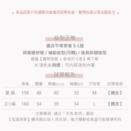
▲ 商品因影片拍攝燈光會偏亮或微色差，實際色請以單品圖為主 ▲