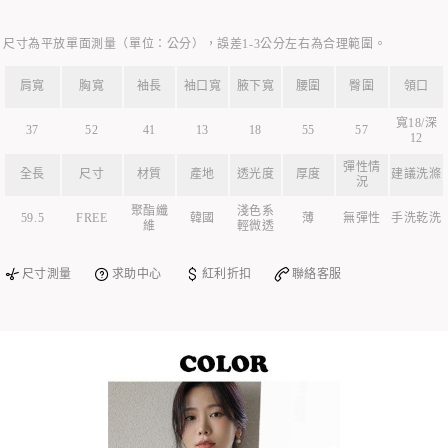
尺寸為平放單面測量（單位：公分），誤差1-3公分左右為合理範圍。
肩寬
胸寬
袖長
袖口寬
腋下寬
腰圍
臀圍
領口
寬18/深
37
52
41
13
18
55
57
12
彈性情
全長
尺寸
材質
產地
透光度
厚度
建議洗滌
況
聚酯纖
淺色系
59.5
FREE
韓國
薄
無彈性
手洗乾洗
維
輕微透
尺寸測量
求助中心
紅利折扣
聯絡客服