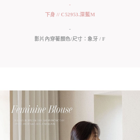
-
下身 // C52953.深藍M
-
影片內穿著顏色/尺寸：象牙 / F