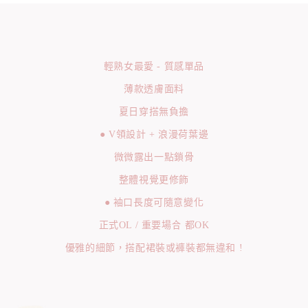
輕熟女最愛 - 質感單品
薄款透膚面料
夏日穿搭無負擔
● V領設計 + 浪漫荷葉邊
微微露出一點鎖骨
整體視覺更修飾
● 袖口長度可隨意變化
正式OL / 重要場合 都OK
優雅的細節，搭配裙裝或褲裝都無違和 !