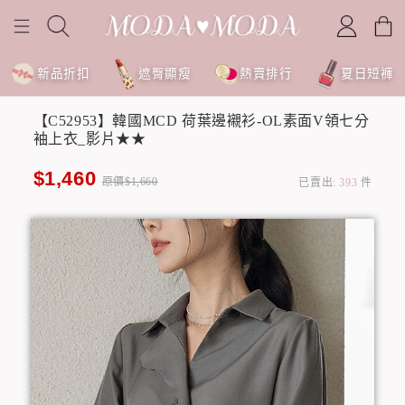
新品折扣
遮臀顯瘦
熱賣排行
夏日短褲
【C52953】韓國MCD 荷葉邊襯衫-OL素面V領七分
袖上衣_影片★★
$1,460
原價$1,660
已賣出:
393
件