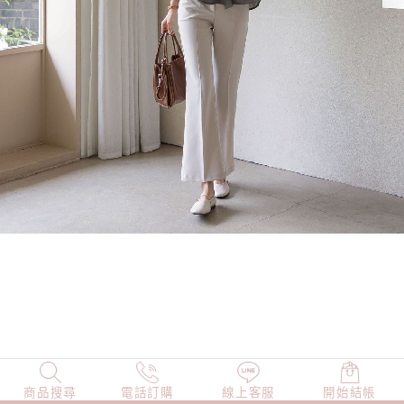
商品搜尋
NEW
電話訂購
店長精選
線上客服
TOP100
開始結帳
小編穿搭