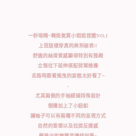
一秒吸睛~韓妞氣質小姐姐首選NO.1
上班這樣穿真的美到破表!!
舒適的絲滑質感顯得特別有雅緻
立領往下延伸搭配荷葉捲邊
走路時跟著搖曳的姿態太好看了~
-
尤其兩側的手袖經過特殊設計
側邊加上了小鈕釦
讓袖子可以有兩種不同的呈現方式
自然的垂墜以及拉提反摺感
營造出的皺褶滾邊超好看~