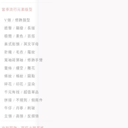
當季流行元素版型
V領 / 修飾臉型
遮臀 / 顯瘦 / 長版
極簡 / 素色 / 百搭
美式街頭 / 英文字母
針織 / 毛衣 / 羅紋
寬袖荷葉袖 / 修飾手臂
蕾絲 / 縷空 / 雕花
條紋 / 格紋 / 圓點
碎花 / 印花 / 渲染
千元有找 / 超值單品
拼接 / 不規則 / 假兩件
牛仔 / 丹寧 / 刷破
立領 / 高領 / 反摺領