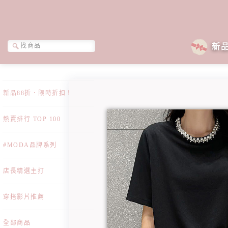
新
新品88折．限時折扣！
熱賣排行 TOP 100
#MODA品牌系列
店長精選主打
穿搭影片推薦
全部商品