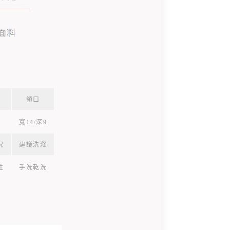
領口
寬14/深9
況
建議洗滌
性
手洗乾洗