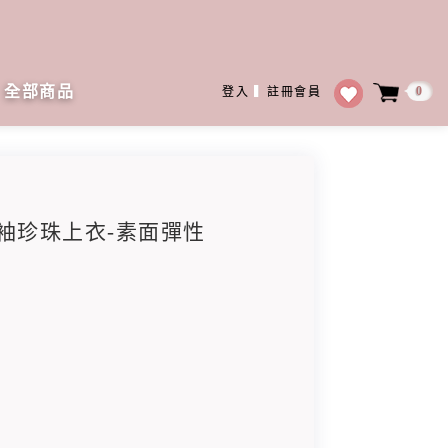
全部商品
0
登入
▍
註冊會員
五分袖珍珠上衣-素面彈性