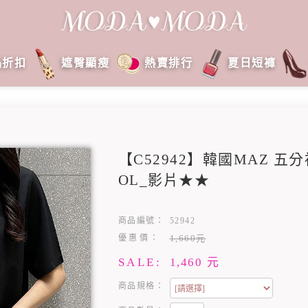
品折扣
遮臀顯瘦
熱賣排行
夏日短褲
【C52942】韓國MAZ 
OL_影片★★
商品編號：
52942
優惠價：
1,660元
SALE:
1,460
元
商品規格：