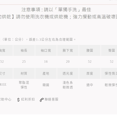
（單位：公分），誤差1-3公分左右為合理範圍。
胸寬
袖長
袖口寬
腋下寬
腰圍
臀圍
52
25
16
20
52
52
尺寸
材質
產地
透光度
厚度
彈性情
聚酯混
淺色系
REE
韓國
適中
輕微彈
彈性
輕微透
求助中心
紅利折扣
聯絡客服