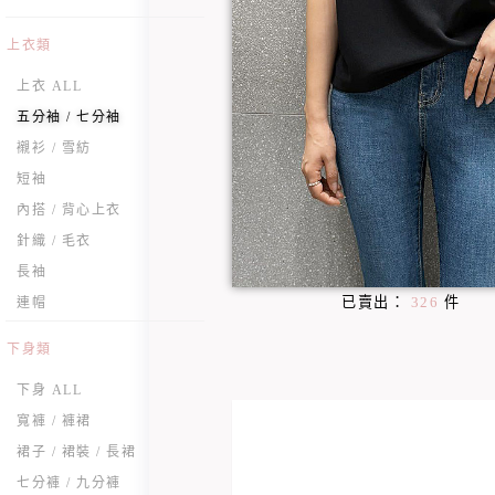
上衣類
上衣 ALL
五分袖 / 七分袖
襯衫 / 雪紡
短袖
內搭 / 背心上衣
針織 / 毛衣
長袖
已賣出：
326
件
連帽
下身類
下身 ALL
寬褲 / 褲裙
裙子 / 裙裝 / 長裙
七分褲 / 九分褲