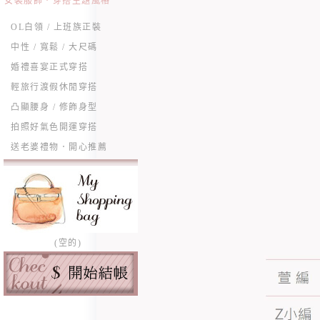
女裝服飾．穿搭主題風格
OL白領 / 上班族正裝
中性 / 寬鬆 / 大尺碼
婚禮喜宴正式穿搭
輕旅行渡假休閒穿搭
凸顯腰身 / 修飾身型
拍照好氣色開運穿搭
送老婆禮物．開心推薦
(空的)