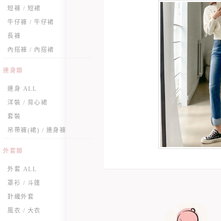
短褲 / 短裙
牛仔褲 / 牛仔裙
長褲
內搭褲 / 內搭裙
連身類
連身 ALL
洋裝 / 背心裙
套裝
吊帶褲(裙) / 連身褲
外套類
外套 ALL
罩衫 / 斗篷
針織外套
風衣 / 大衣