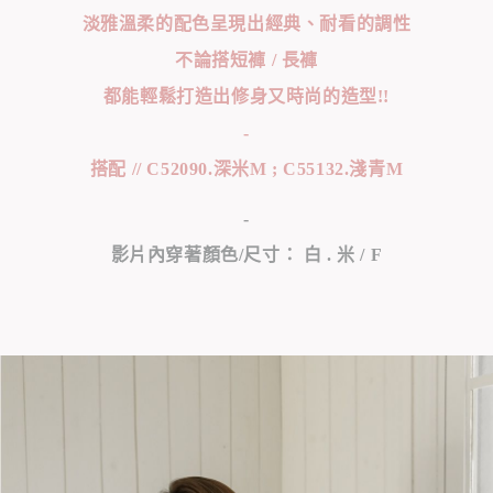
淡雅溫柔的配色呈現出經典、耐看的調性
不論搭短褲 / 長褲
都能輕鬆打造出修身又時尚的造型!!
-
搭配 // C52090.深米M ; C55132.淺青M
-
影片內穿著顏色/尺寸： 白 . 米 / F