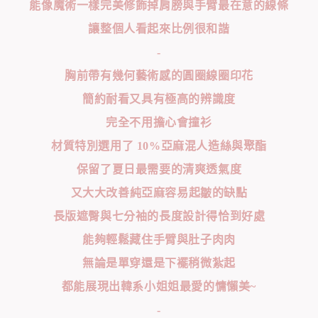
能像魔術一樣完美修飾掉肩膀與手臂最在意的線條
讓整個人看起來比例很和諧
-
胸前帶有幾何藝術感的圓圈線圈印花
簡約耐看又具有極高的辨識度
完全不用擔心會撞衫
材質特別選用了 10%亞麻混人造絲與聚酯
保留了夏日最需要的清爽透氣度
又大大改善純亞麻容易起皺的缺點
長版遮臀與七分袖的長度設計得恰到好處
能夠輕鬆藏住手臂與肚子肉肉
無論是單穿還是下襬稍微紮起
都能展現出韓系小姐姐最愛的慵懶美~
-