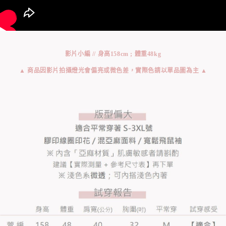
影片小編 // 身高158cm ; 體重48kg
▲ 商品因影片拍攝燈光會偏亮或微色差，實際色請以單品圖為主 ▲