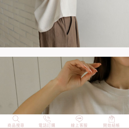
商品搜尋
NEW
電話訂購
店長精選
線上客服
TOP100
開始結帳
小編穿搭