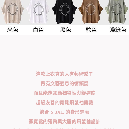
這款上衣真的太有藝術感了
帶有文藝氣息的慵懶感
而且能夠兼顧獨特性與舒適度
超級友善的寬鬆飛鼠袖剪裁
適合 S-3XL 的身形穿著
微寬鬆的落肩與大器的飛鼠袖設計