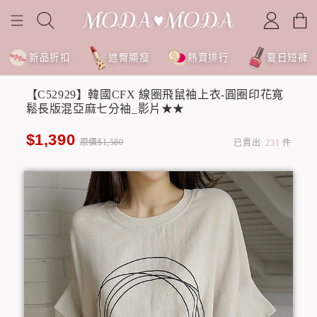
新品折扣
遮臀顯瘦
熱賣排行
夏日短褲
【C52929】韓國CFX 線圈飛鼠袖上衣-圓圈印花寬
鬆長版混亞麻七分袖_影片★★
$1,390
原價$1,580
已賣出:
231
件