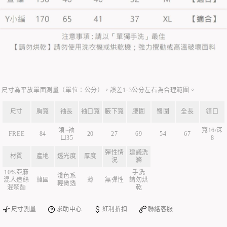
尺寸為平放單面測量（單位：公分），誤差1-3公分左右為合理範圍。
尺寸
胸寬
袖長
袖口寬
腋下寬
腰圍
臀圍
全長
領口
領~袖
寬16/深
FREE
84
20
27
69
54
67
口35
8
彈性情
建議洗
材質
產地
透光度
厚度
況
滌
10%亞麻
手洗
淺色系
混人造絲
韓國
薄
無彈性
請勿烘
輕微透
混聚酯
乾
尺寸測量
求助中心
紅利折扣
聯絡客服