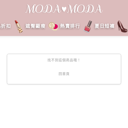
品折扣
遮臀顯瘦
熱賣排行
夏日短褲
找不到這個商品哦！
回首頁