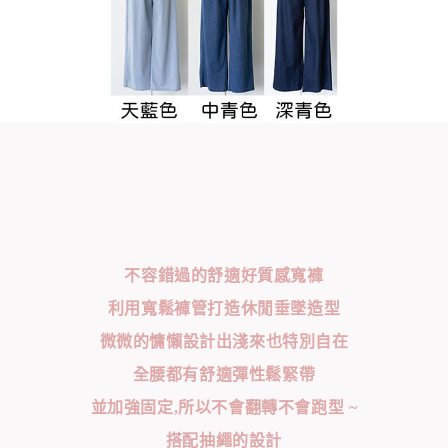
不容錯過的舒適好質感寬褲
利用寬鬆褲管打造休閒垂墜造型
微微的慵懶設計出淺來也特別自在
全腰都有舒適彈性鬆緊帶
並加強固定,所以不會翻轉不會跑型 ~
搭配抽繩的設計