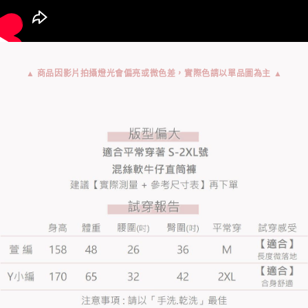
▲ 商品因影片拍攝燈光會偏亮或微色差，實際色請以單品圖為主 ▲