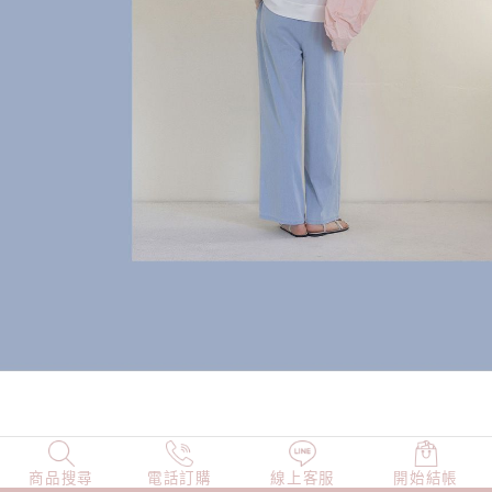
商品搜尋
NEW
電話訂購
店長精選
線上客服
TOP100
開始結帳
小編穿搭