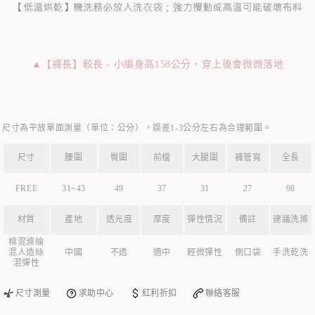
▲【褲長】較長 - 小編身高158公分，穿上後會微微落地
尺寸為平放單面測量（單位：公分），誤差1-3公分左右為合理範圍。
尺寸
腰圍
臀圍
前檔
大腿圍
褲管寬
全長
FREE
31~43
49
37
31
27
98
材質
產地
透光度
厚度
彈性情況
備註
建議洗滌
棉混滌綸
混人造絲
中國
不透
適中
輕微彈性
側口袋
手洗乾洗
混彈性
尺寸測量
求助中心
紅利折扣
聯絡客服