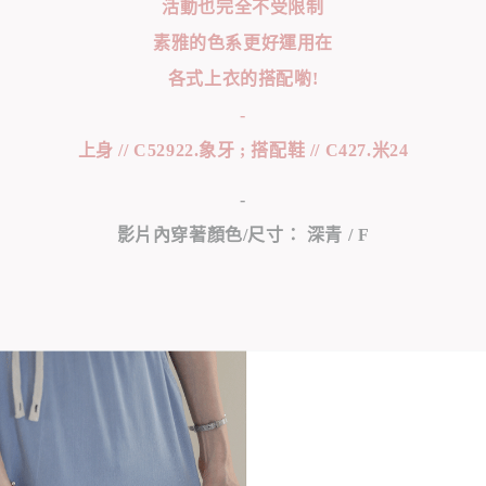
活動也完全不受限制
素雅的色系更好運用在
各式上衣的搭配喲!
-
上身 // C52922.象牙 ; 搭配鞋 // C427.米24
-
影片內穿著顏色/尺寸： 深青 / F