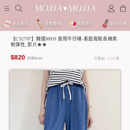
新品折扣
遮臀顯瘦
熱賣排行
夏日短褲
【C52797】韓國MSD 直筒牛仔褲-素面寬鬆長褲柔
軟彈性_影片★★
$820
原價$940
已賣出:
2108
件