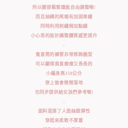
所以腰部鬆緊還能自由調整喲!
而且抽繩的尾端有加固車縫
同時利用刺繡稍加點綴
小心思的設計讓整體質感更提升
-
寬直筒的褲管非常修飾腿型
可以顯得直直瘦瘦又長長的
小編身高158公分
穿上後會微微落地
也同步提供給女孩們參考喲!
-
面料混搭了人造絲跟彈性
穿起來柔軟不厚重