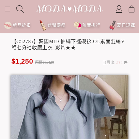
新品折扣
遮臀顯瘦
熱賣排行
夏日短褲
【C52785】韓國MID 抽繩下襬襯衫-OL素面混絲V
領七分袖收腰上衣_影片★★
$1,250
原價$1,420
已賣出:
572
件