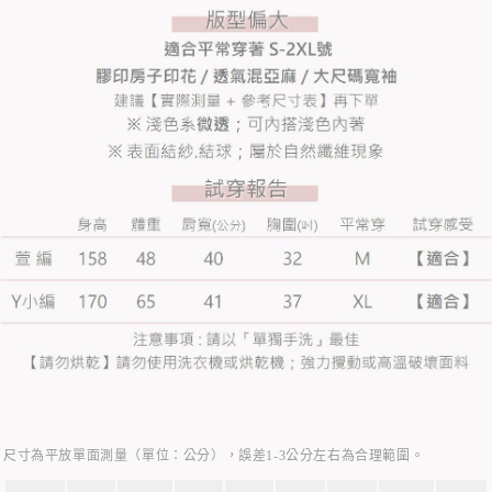
尺寸為平放單面測量（單位：公分），誤差1-3公分左右為合理範圍。