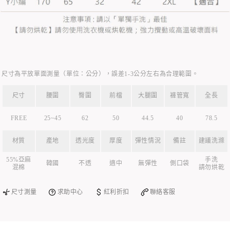
尺寸為平放單面測量（單位：公分），誤差1-3公分左右為合理範圍。
尺寸
腰圍
臀圍
前檔
大腿圍
褲管寬
全長
FREE
25~45
62
50
44.5
40
78.5
材質
產地
透光度
厚度
彈性情況
備註
建議洗滌
55%亞麻
手洗
韓國
不透
適中
無彈性
側口袋
混棉
請勿烘乾
尺寸測量
求助中心
紅利折扣
聯絡客服