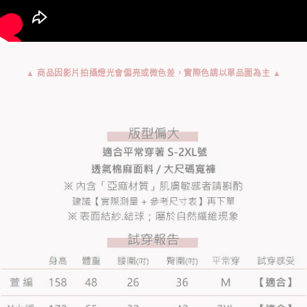
▲ 商品因影片拍攝燈光會偏亮或微色差，實際色請以單品圖為主 ▲