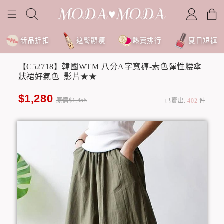
新品折扣
遮臀顯瘦
熱賣排行
夏日短褲
【C52718】韓國WTM 八分A字寬褲-素色彈性腰傘
狀裙好氣色_影片★★
$1,280
原價$1,455
已賣出:
402
件