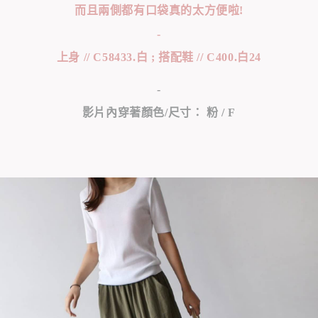
而且兩側都有口袋真的太方便啦!
-
上身 // C58433.白 ; 搭配鞋 // C400.白24
-
影片內穿著顏色/尺寸： 粉 / F