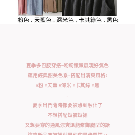
夏季多巴胺穿搭~粉粉嫩嫩展現好氣色
運用經典甜美色系~搭配出清爽風格!
#粉 #天藍 #深米 #卡其綠 #黑
-
夏季出門隨時都要被熱到融化了
不想搭配短褲短裙
又想要穿的通風涼爽還能修飾腿型的話