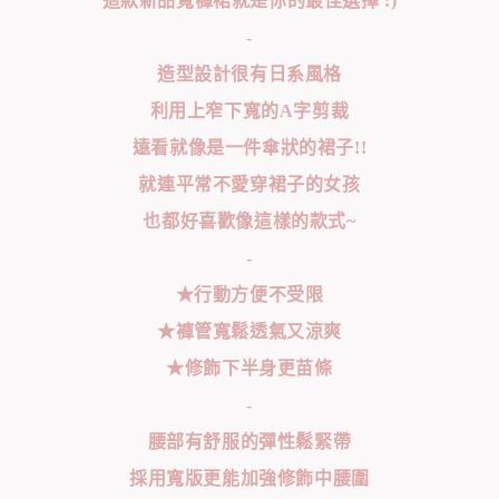
這款新品寬褲裙就是你的最佳選擇 :)
-
造型設計很有日系風格
利用上窄下寬的A字剪裁
遠看就像是一件傘狀的裙子!!
就連平常不愛穿裙子的女孩
也都好喜歡像這樣的款式~
-
★行動方便不受限
★褲管寬鬆透氣又涼爽
★修飾下半身更苗條
-
腰部有舒服的彈性鬆緊帶
採用寬版更能加強修飾中腰圍