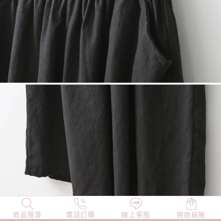
商品搜尋
NEW
電話訂購
店長精選
線上客服
TOP100
開始結帳
小編穿搭