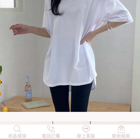
商品搜尋
NEW
電話訂購
店長精選
線上客服
TOP100
開始結帳
小編穿搭