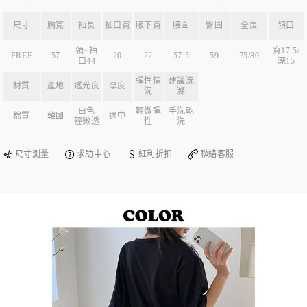
尺寸
胸寬
袖長
袖口寬
腋下寬
腰圍
臀圍
全長
領口
領~袖
寬17.5/
FREE
57
20
22
57.5
59
75/80
口44
深15
彈性情
建議洗
材質
產地
透光度
厚度
況
滌
白色
輕微彈
手洗乾
棉質
韓國
適中
輕微透
性
洗
尺寸測量
求助中心
紅利折扣
聯絡客服