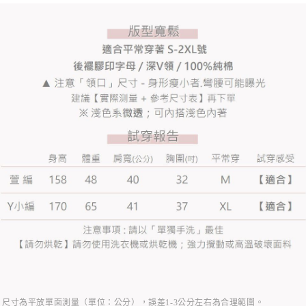
尺寸為平放單面測量（單位：公分），誤差1-3公分左右為合理範圍。