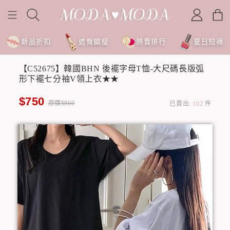
新品折扣
遮臀顯瘦
熱賣排行
夏日短褲
【C52675】韓國BHN 後襬字母T恤-大尺碼長版弧
形下襬七分袖V領上衣★★
$750
原價$860
已賣出:
102
件