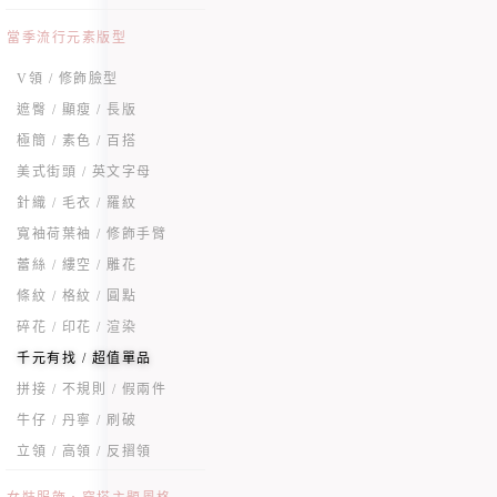
當季流行元素版型
V領 / 修飾臉型
遮臀 / 顯瘦 / 長版
極簡 / 素色 / 百搭
美式街頭 / 英文字母
針織 / 毛衣 / 羅紋
寬袖荷葉袖 / 修飾手臂
蕾絲 / 縷空 / 雕花
條紋 / 格紋 / 圓點
碎花 / 印花 / 渲染
千元有找 / 超值單品
拼接 / 不規則 / 假兩件
牛仔 / 丹寧 / 刷破
立領 / 高領 / 反摺領