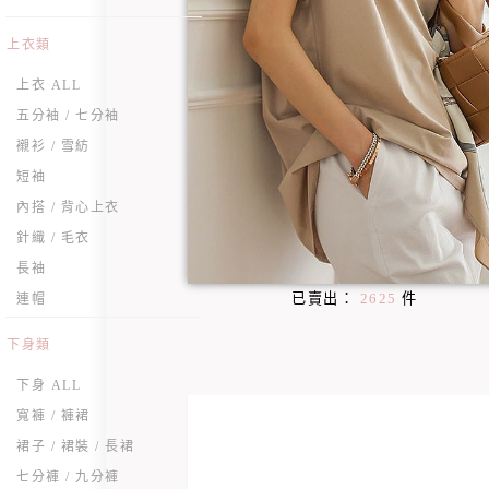
上衣類
上衣 ALL
五分袖 / 七分袖
襯衫 / 雪紡
短袖
內搭 / 背心上衣
針織 / 毛衣
長袖
已賣出：
2625
件
連帽
下身類
下身 ALL
寬褲 / 褲裙
裙子 / 裙裝 / 長裙
七分褲 / 九分褲