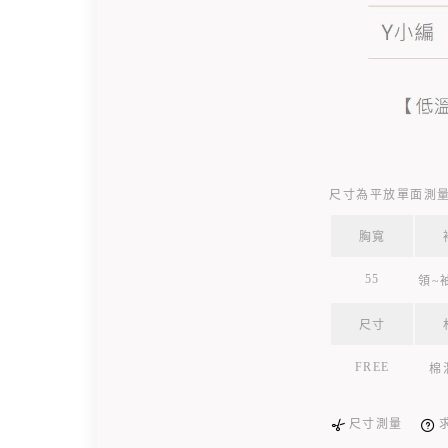
尺寸為平放單面測量
胸寬
55
領~袖
尺寸
FREE
棉
尺寸測量