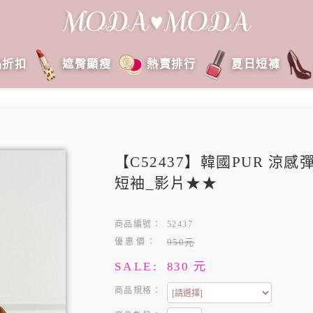
品折扣
遮臀顯瘦
熱賣排行
夏日短褲
【C52437】韓國PUR 涼
短袖_影片★★
商品編號：
52437
優惠價：
950元
SALE:
830
元
商品規格：