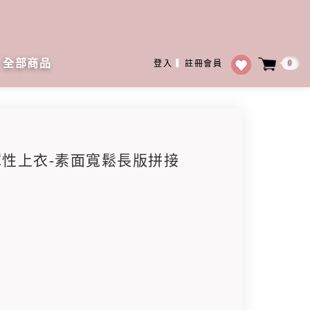
全部商品
0
登入
▍
註冊會員
感彈性上衣-素面寬鬆長版拼接