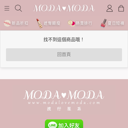
新品折扣
遮臀顯瘦
熱賣排行
夏日短褲
找不到這個商品哦！
回首頁