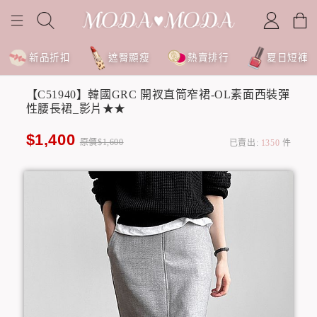
新品折扣
遮臀顯瘦
熱賣排行
夏日短褲
【C51940】韓國GRC 開衩直筒窄裙-OL素面西裝彈
性腰長裙_影片★★
$1,400
原價$1,600
已賣出:
1350
件