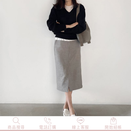
商品搜尋
NEW
電話訂購
店長精選
線上客服
TOP100
開始結帳
小編穿搭