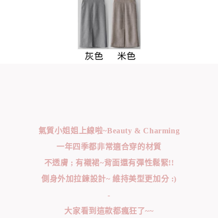
氣質小姐姐上線啦~Beauty & Charming
一年四季都非常適合穿的材質
不透膚 ; 有襯裙~背面還有彈性鬆緊!!
側身外加拉鍊設計~ 維持美型更加分 :)
-
大家看到這款都瘋狂了~~