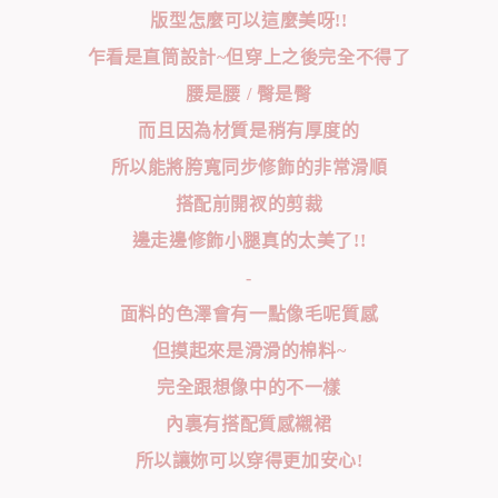
版型怎麼可以這麼美呀!!
乍看是直筒設計~但穿上之後完全不得了
腰是腰 / 臀是臀
而且因為材質是稍有厚度的
所以能將胯寬同步修飾的非常滑順
搭配前開衩的剪裁
邊走邊修飾小腿真的太美了!!
-
面料的色澤會有一點像毛呢質感
但摸起來是滑滑的棉料~
完全跟想像中的不一樣
內裏有搭配質感襯裙
所以讓妳可以穿得更加安心!
-