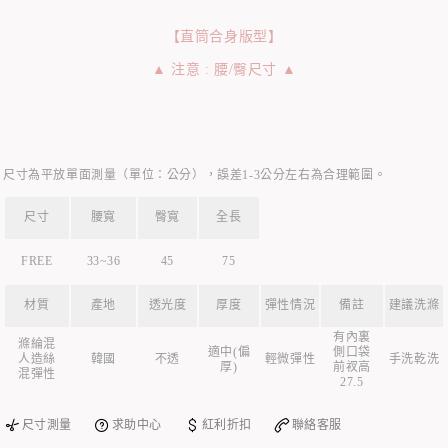
【直筒合身版型】
▲ 注意 : 腰/臀尺寸 ▲
尺寸為平放單面測量（單位：公分），誤差1-3公分左右為合理範圍。
尺寸
腰寬
臀寬
全長
FREE
33~36
45
75
材質
產地
透光度
厚度
彈性情況
備註
建議洗滌
有內裏
滌綸混
適中(偏
側口袋
人造絲
韓國
不透
輕微彈性
手洗乾洗
厚)
前衩高
混彈性
27.5
尺寸測量
求助中心
紅利折扣
聯絡客服