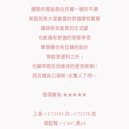
腰際的整面是向西褲一樣的平順
背面則是大家最愛的舒適彈性鬆緊
讓妳保有氣質的正式感
也能擁有舒適的穿搭享受
單側邊也有拉鍊的設計
穿脫更便利之外 ;
也讓窄裙形狀維持的更完美喲!!
而且還有口袋呢~太驚人了吧~~
-
值得擁有 ★★★★★
-
上身 // C72591.白 ; C72578.杏
搭配鞋 // C447.黑24