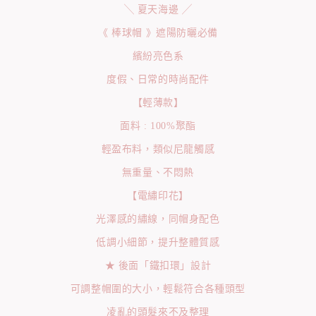
╲ 夏天海邊 ╱
《 棒球帽 》遮陽防曬必備
繽紛亮色系
度假、日常的時尚配件
【輕薄款】
面料 : 100%聚酯
輕盈布料，類似尼龍觸感
無重量、不悶熱
【電繡印花】
光澤感的繡線，同帽身配色
低調小細節，提升整體質感
★ 後面「鐵扣環」設計
可調整帽圍的大小，輕鬆符合各種頭型
凌亂的頭髮來不及整理