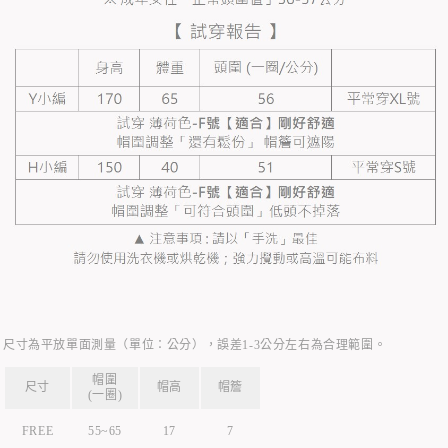
尺寸為平放單面測量（單位：公分），誤差1-3公分左右為合理範圍。
帽圍
尺寸
帽高
帽簷
(一圈)
FREE
55~65
17
7