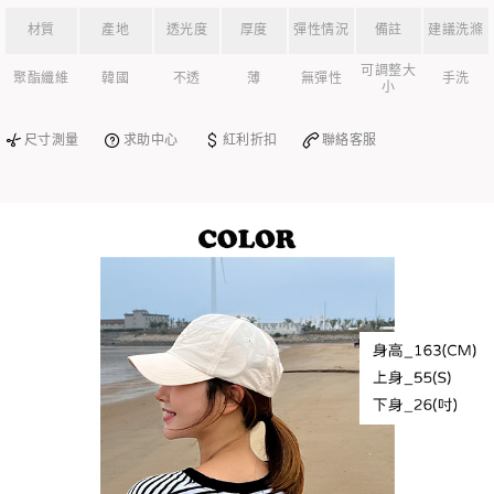
材質
產地
透光度
厚度
彈性情況
備註
建議洗滌
可調整大
聚酯纖維
韓國
不透
薄
無彈性
手洗
小
尺寸測量
求助中心
紅利折扣
聯絡客服