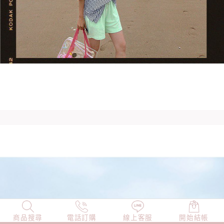
商品搜尋
NEW
電話訂購
店長精選
線上客服
TOP100
開始結帳
小編穿搭