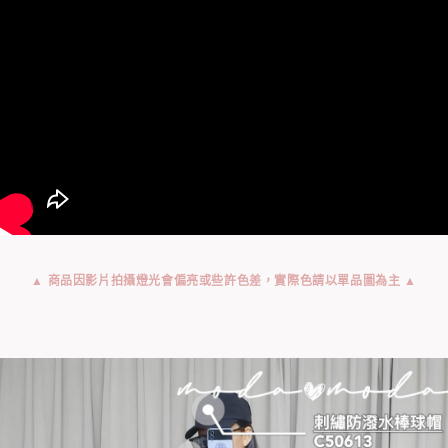
▲ 商品因影片拍攝燈光會偏亮或些許色差，實際色請以單品圖為主 ▲