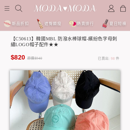
新品折扣
遮臀顯瘦
熱賣排行
夏日短褲
【C50613】韓國MBL 防潑水棒球帽-繽紛色字母刺
繡LOGO帽子配件★★
$820
原價$940
已賣出:
98
件