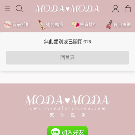
新品折扣
遮臀顯瘦
熱賣排行
夏日短褲
無此類別或已關閉:976
回首頁